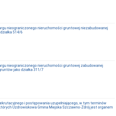
targu nieograniczonego nieruchomości gruntowej niezabudowanej
 działka 514/6
etargu nieograniczonego nieruchomości gruntowej zabudowanej
gruntów jako działka 311/7
rekrutacyjnego i postępowania uzupełniającego, w tym terminów
a których Uzdrowiskowa Gmina Miejska Szczawno-Zdrój jest organem