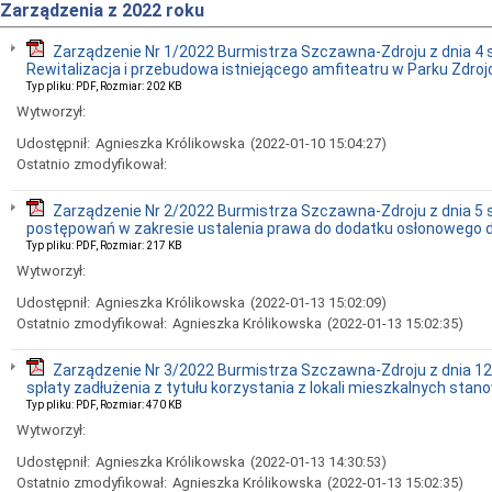
Zarządzenia z 2022 roku
Zarządzenie Nr 1/2022 Burmistrza Szczawna-Zdroju z dnia 4 s
Rewitalizacja i przebudowa istniejącego amfiteatru w Parku Zdr
Typ pliku: PDF, Rozmiar: 202 KB
Wytworzył:
Udostępnił:
Agnieszka Królikowska
(2022-01-10 15:04:27)
Ostatnio zmodyfikował:
Zarządzenie Nr 2/2022 Burmistrza Szczawna-Zdroju z dnia 5 
postępowań w zakresie ustalenia prawa do dodatku osłonowego
Typ pliku: PDF, Rozmiar: 217 KB
Wytworzył:
Udostępnił:
Agnieszka Królikowska
(2022-01-13 15:02:09)
Ostatnio zmodyfikował:
Agnieszka Królikowska
(2022-01-13 15:02:35)
Zarządzenie Nr 3/2022 Burmistrza Szczawna-Zdroju z dnia 12 
spłaty zadłużenia z tytułu korzystania z lokali mieszkalnych s
Typ pliku: PDF, Rozmiar: 470 KB
Wytworzył:
Udostępnił:
Agnieszka Królikowska
(2022-01-13 14:30:53)
Ostatnio zmodyfikował:
Agnieszka Królikowska
(2022-01-13 15:02:35)