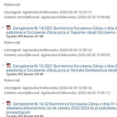
Wytworzył:
Udostępnił:
Agnieszka Królikowska
(2022-02-03 12:24:11)
Ostatnio zmodyfikował:
Agnieszka Królikowska
(2022-02-03 13:05:00)
Zarządzenie Nr 14/2021 Burmistrza Szczawna-Zdroju z dnia 3
położonej w Szczawnie-Zdroju przy ul. Saperów, obręb Szczawno-Zd
Typ pliku: PDF, Rozmiar: 437 KB
Wytworzył:
Udostępnił:
Agnieszka Królikowska
(2022-02-03 12:58:13)
Ostatnio zmodyfikował:
Agnieszka Królikowska
(2022-02-03 13:05:07)
Zarządzenie Nr 15/2021 Burmistrza Szczawna-Zdroju z dnia 3
położonej w Szczawnie-Zdroju przy ul. Henryka Sienkiewicza obręb
Typ pliku: PDF, Rozmiar: 453 KB
Wytworzył:
Udostępnił:
Agnieszka Królikowska
(2022-02-03 12:58:14)
Ostatnio zmodyfikował:
Agnieszka Królikowska
(2022-02-03 13:05:11)
Zarządzenie Nr 16/22 Burmistrza Szczawna-Zdroju z dnia 31 
składania dokumentów, na rok szkolny 2022/2023 do przedszkola 
prowadzącym.
Typ pliku: PDF, Rozmiar: 834 KB