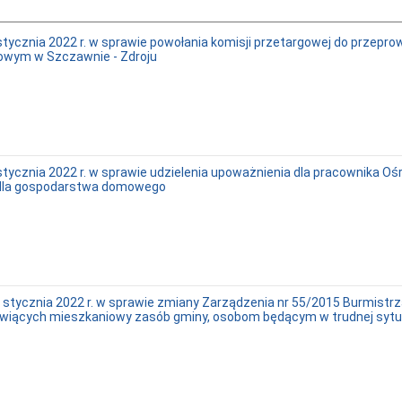
tycznia 2022 r. w sprawie powołania komisji przetargowej do przepr
ojowym w Szczawnie - Zdroju
stycznia 2022 r. w sprawie udzielenia upoważnienia dla pracownika 
 dla gospodarstwa domowego
stycznia 2022 r. w sprawie zmiany Zarządzenia nr 55/2015 Burmistrz
tanowiących mieszkaniowy zasób gminy, osobom będącym w trudnej sytu