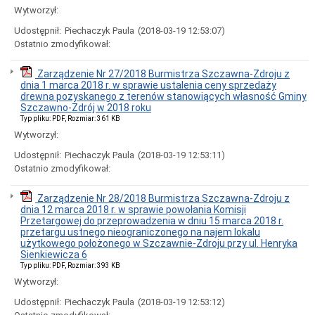
Rady
Wytworzył:
Miejskiej
Udostępnił:
Piechaczyk Paula
(2018-03-19 12:53:07)
w
Szczawnie-
Ostatnio zmodyfikował:
Zdroju
Uchwały
Zarządzenie Nr 27/2018 Burmistrza Szczawna-Zdroju z
z
dnia 1 marca 2018 r. w sprawie ustalenia ceny sprzedaży
2026
drewna pozyskanego z terenów stanowiących własność Gminy
roku
Szczawno-Zdrój w 2018 roku
Typ pliku: PDF, Rozmiar: 361 KB
Uchwały
z
Wytworzył:
2025
Udostępnił:
Piechaczyk Paula
(2018-03-19 12:53:11)
roku
Ostatnio zmodyfikował:
Uchwały
z
2024
Zarządzenie Nr 28/2018 Burmistrza Szczawna-Zdroju z
roku
dnia 12 marca 2018 r. w sprawie powołania Komisji
Przetargowej do przeprowadzenia w dniu 15 marca 2018 r.
Uchwały
przetargu ustnego nieograniczonego na najem lokalu
z
użytkowego położonego w Szczawnie-Zdroju przy ul. Henryka
2023
Sienkiewicza 6
roku
Typ pliku: PDF, Rozmiar: 393 KB
Uchwały
Wytworzył:
z
2022
Udostępnił:
Piechaczyk Paula
(2018-03-19 12:53:12)
roku