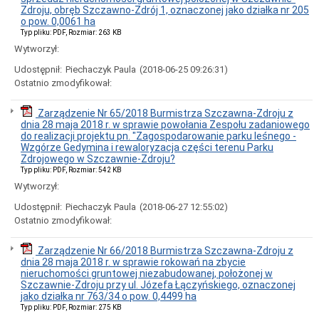
Zdroju, obręb Szczawno-Zdrój 1, oznaczonej jako działka nr 205
o pow. 0,0061 ha
Typ pliku: PDF, Rozmiar: 263 KB
Wytworzył:
Udostępnił:
Piechaczyk Paula
(2018-06-25 09:26:31)
Ostatnio zmodyfikował:
Zarządzenie Nr 65/2018 Burmistrza Szczawna-Zdroju z
dnia 28 maja 2018 r. w sprawie powołania Zespołu zadaniowego
do realizacji projektu pn. "Zagospodarowanie parku leśnego -
Wzgórze Gedymina i rewaloryzacja części terenu Parku
Zdrojowego w Szczawnie-Zdroju?
Typ pliku: PDF, Rozmiar: 542 KB
Wytworzył:
Udostępnił:
Piechaczyk Paula
(2018-06-27 12:55:02)
Ostatnio zmodyfikował:
Zarządzenie Nr 66/2018 Burmistrza Szczawna-Zdroju z
dnia 28 maja 2018 r. w sprawie rokowań na zbycie
nieruchomości gruntowej niezabudowanej, położonej w
Szczawnie-Zdroju przy ul. Józefa Łączyńskiego, oznaczonej
jako działka nr 763/34 o pow. 0,4499 ha
Typ pliku: PDF, Rozmiar: 275 KB