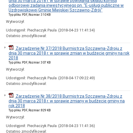
dnia 30 marca 2018 r. w sprawie powołania składu komisji
roku
odbiorowej zadania inwestycyjnego pn. "E-usługi publiczne w
Uzdrowiskowej Gminie Miejskiej Szczawno-Zdrój"
Zarządzenia
Typ pliku: PDF, Rozmiar: 310 KB
Burmistrza
Szczawna-
Wytworzył:
Zdroju
Udostępnił:
Piechaczyk Paula
(2018-04-23 11:41:34)
Zarządzenia
Ostatnio zmodyfikował:
z
2026
roku
Zarządzenie Nr 37/2018 Burmistrza Szczawna-Zdroju z
dnia 30 marca 2018 r. w sprawie zmian w budżecie gminy na rok
Zarządzenia
2018
z
2025
Typ pliku: PDF, Rozmiar: 307 KB
roku
Wytworzył:
Zarządzenia
Udostępnił:
Piechaczyk Paula
(2018-04-17 09:22:49)
z
Ostatnio zmodyfikował:
2024
roku
Zarządzenia
Zarządzenie Nr 38/2018 Burmistrza Szczawna-Zdroju z
z
dnia 30 marca 2018 r. w sprawie zmiany w budżecie gminy na
2023
rok 2018
roku
Typ pliku: PDF, Rozmiar: 829 KB
Wytworzył:
Zarządzenia
z
Udostępnił:
Piechaczyk Paula
(2018-04-23 11:41:36)
2022
Ostatnio zmodyfikował:
roku