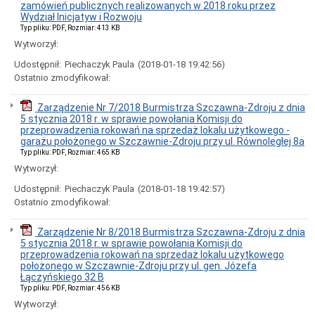
sprzedaży,
zamówień publicznych realizowanych w 2018 roku przez
dzierżawy
Wydział Inicjatyw i Rozwoju
lub
Typ pliku: PDF, Rozmiar: 413 KB
oddania
Wytworzył:
w
użytkowanie
Udostępnił:
Piechaczyk Paula
(2018-01-18 19:42:56)
wieczyste
Ostatnio zmodyfikował:
Ogłoszenia
przetargów
Zarządzenie Nr 7/2018 Burmistrza Szczawna-Zdroju z dnia
na
5 stycznia 2018 r. w sprawie powołania Komisji do
najem
przeprowadzenia rokowań na sprzedaż lokalu użytkowego -
nieruchomości
garażu położonego w Szczawnie-Zdroju przy ul. Równoległej 8a
Wybory
Typ pliku: PDF, Rozmiar: 465 KB
WYBORY
Wytworzył:
PREZYDENTA
Udostępnił:
Piechaczyk Paula
(2018-01-18 19:42:57)
RP
-
Ostatnio zmodyfikował:
2025
ARCHIWUM
Zarządzenie Nr 8/2018 Burmistrza Szczawna-Zdroju z dnia
5 stycznia 2018 r. w sprawie powołania Komisji do
Poradnik
przeprowadzenia rokowań na sprzedaż lokalu użytkowego
interesanta
położonego w Szczawnie-Zdroju przy ul. gen. Józefa
Bon
Łączyńskiego 32 B
energetyczny
Typ pliku: PDF, Rozmiar: 456 KB
Budżet
Wytworzył:
obywatelski