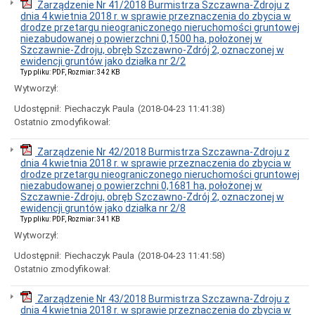
Zarządzenia
Zarządzenie Nr 41/2018 Burmistrza Szczawna-Zdroju z
z
dnia 4 kwietnia 2018 r. w sprawie przeznaczenia do zbycia w
2015
drodze przetargu nieograniczonego nieruchomości gruntowej
roku
niezabudowanej o powierzchni 0,1500 ha, położonej w
Szczawnie-Zdroju, obręb Szczawno-Zdrój 2, oznaczonej w
Zarządzenia
ewidencji gruntów jako działka nr 2/2
z
Typ pliku: PDF, Rozmiar: 342 KB
2014
roku
Wytworzył:
Zarządzenia
Udostępnił:
Piechaczyk Paula
(2018-04-23 11:41:38)
z
Ostatnio zmodyfikował:
2013
roku
Zarządzenie Nr 42/2018 Burmistrza Szczawna-Zdroju z
Zarządzenia
dnia 4 kwietnia 2018 r. w sprawie przeznaczenia do zbycia w
z
drodze przetargu nieograniczonego nieruchomości gruntowej
2012
niezabudowanej o powierzchni 0,1681 ha, położonej w
roku
Szczawnie-Zdroju, obręb Szczawno-Zdrój 2, oznaczonej w
Zarządzenia
ewidencji gruntów jako działka nr 2/8
z
Typ pliku: PDF, Rozmiar: 341 KB
2011
Wytworzył:
roku
Zarządzenia
Udostępnił:
Piechaczyk Paula
(2018-04-23 11:41:58)
z
Ostatnio zmodyfikował:
2010
roku
Zarządzenie Nr 43/2018 Burmistrza Szczawna-Zdroju z
Zarządzenia
dnia 4 kwietnia 2018 r. w sprawie przeznaczenia do zbycia w