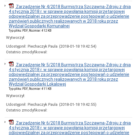
publiczne
Zarządzenie Nr 4/2018 Burmistrza Szczawna-Zdroju z dnia
i
4 stycznia 2018 r. w sprawie powołania komisji przetargowej
sprzedaż
odpowiedzialnej za przeprowadzenie postępowań o udzielenie
nieruchomości
zamówień publicznych realizowanych w 2018 roku przez
Ogłoszenia
Wydział Gospodarki Komunalnej
przetargów
Typ pliku: PDF, Rozmiar: 412 KB
Informacje
Wytworzył:
z
otwarcia
Udostępnił:
Piechaczyk Paula
(2018-01-18 19:42:54)
ofert
Ostatnio zmodyfikował:
Rozstrzygnięcia
przetargów
Zarządzenie Nr 5/2018 Burmistrza Szczawna-Zdroju z dnia
4 stycznia 2018 r. w sprawie powołania komisji przetargowej
Zamówienia
odpowiedzialnej za przeprowadzenie postępowań o udzielenie
publiczne
zamówień publicznych realizowanych w 2018 roku przez
wyłączone
Wydział Gospodarki Lokalowej
ze
stosowania
Typ pliku: PDF, Rozmiar: 411 KB
ustawy
Wytworzył:
pzp
Udostępnił:
Piechaczyk Paula
(2018-01-18 19:42:55)
Sprzedaż
Ostatnio zmodyfikował:
nieruchomości
Wykazy
nieruchomości
Zarządzenie Nr 6/2018 Burmistrza Szczawna-Zdroju z dnia
przeznaczonych
4 stycznia 2018 r. w sprawie powołania komisji przetargowej
do
odpowiedzialnej za przeprowadzenie postępowań o udzielenie