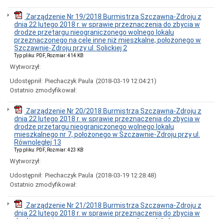
oryginałem
Uchwała
Zarządzenie Nr 19/2018 Burmistrza Szczawna-Zdroju z
krajobrazowa
dnia 22 lutego 2018 r. w sprawie przeznaczenia do zbycia w
drodze przetargu nieograniczonego wolnego lokalu
Wpis
przeznaczonego na cele inne niż mieszkalne, położonego w
do
Szczawnie-Zdroju przy ul. Solickiej 2
ewidencji
innych
Typ pliku: PDF, Rozmiar: 414 KB
obiektów,
Wytworzył:
w
których
Udostępnił:
Piechaczyk Paula
(2018-03-19 12:04:21)
są
Ostatnio zmodyfikował:
świadczone
usługi
Zarządzenie Nr 20/2018 Burmistrza Szczawna-Zdroju z
hotelarskie,
dnia 22 lutego 2018 r. w sprawie przeznaczenia do zbycia w
nie
drodze przetargu nieograniczonego wolnego lokalu
będącego
mieszkalnego nr 7, położonego w Szczawnie-Zdroju przy ul.
obiektem
Równoległej 13
hotelarskim
Typ pliku: PDF, Rozmiar: 423 KB
Zabytki
Wytworzył:
Żłobki
i
Udostępnił:
Piechaczyk Paula
(2018-03-19 12:28:48)
kluby
Ostatnio zmodyfikował:
dziecięce
Cyberbezpieczeństwo
Zarządzenie Nr 21/2018 Burmistrza Szczawna-Zdroju z
Elektroniczna
dnia 22 lutego 2018 r. w sprawie przeznaczenia do zbycia w