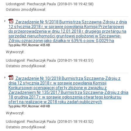
Udostępnił:
Piechaczyk Paula
(2018-01-18 19:42:58)
Czyste
Ostatnio zmodyfikował:
Powietrze
-
Punkt
Zarządzenie Nr 9/2018 Burmistrza Szczawna-Zdroju z dnia
konsultacyjny
12 stycznia 2018 r. w sprawie powołania Komisji Przetargowej
dla
do przeprowadzenia w dniu 12.01.2018 r. drugiego przetargu na
Mieszkańców
sprzedaż nieruchomości gruntowej położonej w Szczawnie-
Szczawna-
Zdroju oznaczonej jako działka nr 639/6 o pow. 0,0029 ha
Zdroju
Typ pliku: PDF, Rozmiar: 405 KB
Decyzje
Wytworzył:
środowiskowe
Udostępnił:
Piechaczyk Paula
(2018-01-18 19:43:51)
Dowody
Ostatnio zmodyfikował:
osobiste
Dotacje
Zarządzenie Nr 10/2018 Burmistrza Szczawna-Zdroju z
Działalność
dnia 12 stycznia 2018 r. w sprawie powołania Komisji
gospodarcza
Konkursowej oceniającej oferty złożone w związku z
Gospodarka
Zarządzeniem Nr 135/2017 Burmistrza Szczawna-Zdroju z dnia
komunalna
18 grudnia 2017 r. w sprawie ogłoszenia otwartego konkursu
ofert na realizację w 2018 roku zadań publicznych
Gospodarka
Typ pliku: PDF, Rozmiar: 469 KB
mieszkaniowa
Wytworzył:
Klauzule
Informacyjne
Udostępnił:
Piechaczyk Paula
(2018-01-18 19:43:52)
(RODO)
Ostatnio zmodyfikował: