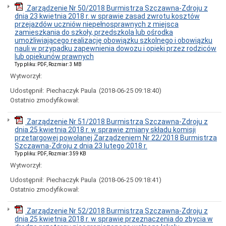
Zarządzenie Nr 50/2018 Burmistrza Szczawna-Zdroju z
dnia 23 kwietnia 2018 r. w sprawie zasad zwrotu kosztów
przejazdów uczniów niepełnosprawnych z miejsca
zamieszkania do szkoły, przedszkola lub ośrodka
umożliwiającego realizację obowiązku szkolnego i obowiązku
nauli w przypadku zapewnienia dowozu i opieki przez rodziców
lub opiekunów prawnych
Typ pliku: PDF, Rozmiar: 3 MB
Wytworzył:
Udostępnił:
Piechaczyk Paula
(2018-06-25 09:18:40)
Ostatnio zmodyfikował:
Zarządzenie Nr 51/2018 Burmistrza Szczawna-Zdroju z
dnia 25 kwietnia 2018 r. w sprawie zmiany składu komisji
przetargowej powołanej Zarządzeniem Nr 22/2018 Burmistrza
Szczawna-Zdroju z dnia 23 lutego 2018 r.
Typ pliku: PDF, Rozmiar: 359 KB
Wytworzył:
Udostępnił:
Piechaczyk Paula
(2018-06-25 09:18:41)
Ostatnio zmodyfikował:
Zarządzenie Nr 52/2018 Burmistrza Szczawna-Zdroju z
dnia 25 kwietnia 2018 r. w sprawie przeznaczenia do zbycia w