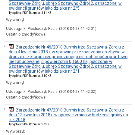
majątkowe
Szczawnie-Zdroju, obręb Szczawno-Zdrój 2, oznaczonej w
za
ewidencji gruntów jako działka nr 2/5
2026
Typ pliku: PDF, Rozmiar: 341 KB
rok
Wytworzył:
Oświadczenia
majątkowe
Udostępnił:
Piechaczyk Paula
(2018-04-23 11:42:01)
za
Ostatnio zmodyfikował:
2025
rok
Zarządzenie Nr 46/2018 Burmistrza Szczawna-Zdroju z
Oświadczenia
dnia 4 kwietnia 2018 r. w sprawie przeznaczenia do zbycia w
majątkowe
drodze przetargu nieograniczonego nieruchomości gruntowej
za
niezabudowanej o powierzchni 0,1600 ha, położonej w
2024
Szczawnie-Zdroju, obręb Szczawno-Zdrój 2, oznaczonej w
rok
ewidencji gruntów jako działka nr 2/1
Oświadczenia
Typ pliku: PDF, Rozmiar: 340 KB
majątkowe
Wytworzył:
za
2023
Udostępnił:
Piechaczyk Paula
(2018-04-23 11:42:02)
rok
Ostatnio zmodyfikował:
Oświadczenia
majątkowe
Zarządzenie Nr 47/2018 Burmistrza Szczawna-Zdroju z
za
dnia 13 kwietnia 2018 r. w sprawie zmian w budżecie gminy na
2022
rok 2018
rok
Typ pliku: PDF, Rozmiar: 973 KB
Oświadczenia
Wytworzył:
majątkowe