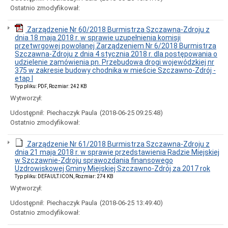
Ostatnio zmodyfikował:
Zarządzenie Nr 60/2018 Burmistrza Szczawna-Zdroju z
dnia 18 maja 2018 r. w sprawie uzupełnienia komisji
przetwrgowej powołanej Zarządzeniem Nr 6/2018 Burmistrza
Szczawna-Zdroju z dnia 4 stycznia 2018 r. dla postępowania o
udzielenie zamówienia pn. Przebudowa drogi wojewódzkiej nr
375 w zakresie budowy chodnika w mieście Szczawno-Zdrój -
etap I
Typ pliku: PDF, Rozmiar: 242 KB
Wytworzył:
Udostępnił:
Piechaczyk Paula
(2018-06-25 09:25:48)
Ostatnio zmodyfikował:
Zarządzenie Nr 61/2018 Burmistrza Szczawna-Zdroju z
dnia 21 maja 2018 r. w sprawie przedstawienia Radzie Miejskiej
w Szczawnie-Zdroju sprawozdania finansowego
Uzdrowiskowej Gminy Miejskiej Szczawno-Zdrój za 2017 rok
Typ pliku: DEFAULT.ICON, Rozmiar: 274 KB
Wytworzył:
Udostępnił:
Piechaczyk Paula
(2018-06-25 13:49:40)
Ostatnio zmodyfikował: