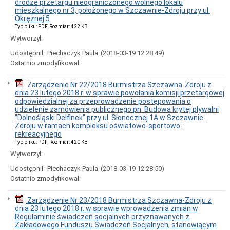
Skrzynka
drodze przetargu nieograniczonego wolnego lokalu
Podawcza
mieszkalnego nr 3, położonego w Szczawnie-Zdroju przy ul.
Okrężnej 5
Informacja
Typ pliku: PDF, Rozmiar: 422 KB
Wykazy
Wytworzył:
rejestrów
i
Udostępnił:
Piechaczyk Paula
(2018-03-19 12:28:49)
ewidencji
Ostatnio zmodyfikował:
Katalog
firm
Zarządzenie Nr 22/2018 Burmistrza Szczawna-Zdroju z
prowadzących
dnia 23 lutego 2018 r. w sprawie powołania komisji przetargowej
działalność
odpowiedzialnej za przeprowadzenie postępowania o
na
udzielenie zamówienia publicznego pn. Budowa krytej pływalni
terenie
"Dolnośląski Delfinek" przy ul. Słonecznej 1A w Szczawnie-
Gminy
Zdroju w ramach kompleksu oświatowo-sportowo-
Szczawno-
rekreacyjnego
Zdrój
Typ pliku: PDF, Rozmiar: 420 KB
Gminna
Wytworzył:
Ewidencja
Zabytków
Udostępnił:
Piechaczyk Paula
(2018-03-19 12:28:50)
Wykaz
Ostatnio zmodyfikował:
osób
pochowanych
Zarządzenie Nr 23/2018 Burmistrza Szczawna-Zdroju z
na
dnia 23 lutego 2018 r. w sprawie wprowadzenia zmian w
Cmentarzu
Regulaminie świadczeń socjalnych przyznawanych z
Komunalnym
Zakładowego Funduszu Świadczeń Socjalnych, stanowiącym