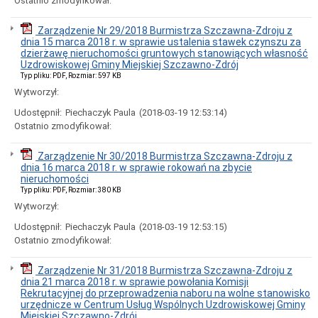
Ostatnio zmodyfikował:
Uchwały
z
Zarządzenie Nr 29/2018 Burmistrza Szczawna-Zdroju z
2021
dnia 15 marca 2018 r. w sprawie ustalenia stawek czynszu za
roku
dzierżawę nieruchomości gruntowych stanowiących własność
Uchwały
Uzdrowiskowej Gminy Miejskiej Szczawno-Zdrój
z
Typ pliku: PDF, Rozmiar: 597 KB
2020
Wytworzył:
roku
Uchwały
Udostępnił:
Piechaczyk Paula
(2018-03-19 12:53:14)
z
Ostatnio zmodyfikował:
2019
roku
Zarządzenie Nr 30/2018 Burmistrza Szczawna-Zdroju z
Uchwały
dnia 16 marca 2018 r. w sprawie rokowań na zbycie
z
nieruchomości
2018
Typ pliku: PDF, Rozmiar: 380 KB
roku
Wytworzył:
Uchwały
z
Udostępnił:
Piechaczyk Paula
(2018-03-19 12:53:15)
2017
Ostatnio zmodyfikował:
roku
Uchwały
Zarządzenie Nr 31/2018 Burmistrza Szczawna-Zdroju z
z
dnia 21 marca 2018 r. w sprawie powołania Komisji
2016
Rekrutacyjnej do przeprowadzenia naboru na wolne stanowisko
roku
urzędnicze w Centrum Usług Wspólnych Uzdrowiskowej Gminy
Miejskiej Szczawno-Zdrój
Uchwały