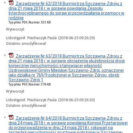
Zarządzenie Nr 62/2018 Burmistrza Szczawna-Zdroju z
dnia 21 maja 2018 r. w sprawie powołania Zespołu
Interdyscyplinarnego do spraw przeciwdziałania przemocy w
rodzinie
Typ pliku: PDF, Rozmiar: 533 KB
Wytworzył:
Udostępnił:
Piechaczyk Paula
(2018-06-25 09:26:29)
Ostatnio zmodyfikował:
Zarządzenie Nr 63/2018 Burmistrza Szczawna-Zdroju z
dnia 21 maja 2018 r. w sprawie obciążenia służebnością drogi
koniecznej nieruchomości stanowiącej własność
Uzdrowiskowej Gminy Miejskiej Szczawno-Zdrój, oznaczonej
jako działka nr 769/9 położonej w Szczawnie-Zdroju, obręb
Szczawno-Zdrój 1
Typ pliku: PDF, Rozmiar: 378 KB
Wytworzył:
Udostępnił:
Piechaczyk Paula
(2018-06-25 09:26:30)
Ostatnio zmodyfikował:
Zarządzenie Nr 64/2018 Burmistrza Szczawna-Zdroju z
dnia 24 maja 2018 r. w sprawie powołania Komisji Przetargowej
do przeprowadzenia w dniu 24 maja 2018 r. rokowań na
sprzedaż nieruchomości gruntowej położonej w Szczawnie-