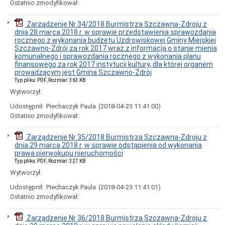
Ostatnio zmodyfikował:
2009
roku
Zarządzenie Nr 34/2018 Burmistrza Szczawna-Zdroju z
Uchwały
dnia 28 marca 2018 r. w sprawie przedstawienia sprawozdania
z
rocznego z wykonania budżetu Uzdrowiskowej Gminy Miejskiej
2008
Szczawno-Zdrój za rok 2017 wraz z informacją o stanie mienia
roku
komunalnego i sprawozdania rocznego z wykonania planu
Uchwały
finansowego za rok 2017 instytucji kultury, dla której organem
z
prowadzącym jest Gmina Szczawno-Zdrój
2007
Typ pliku: PDF, Rozmiar: 363 KB
roku
Wytworzył:
Uchwały
Udostępnił:
Piechaczyk Paula
(2018-04-23 11:41:00)
z
2006
Ostatnio zmodyfikował:
roku
Uchwały
Zarządzenie Nr 35/2018 Burmistrza Szczawna-Zdroju z
z
dnia 29 marca 2018 r. w sprawie odstąpienia od wykonania
2005
prawa pierwokupu nieruchomości
roku
Typ pliku: PDF, Rozmiar: 327 KB
Uchwały
Wytworzył:
z
Udostępnił:
Piechaczyk Paula
(2018-04-23 11:41:01)
2004
roku
Ostatnio zmodyfikował:
Uchwały
z
Zarządzenie Nr 36/2018 Burmistrza Szczawna-Zdroju z
2003