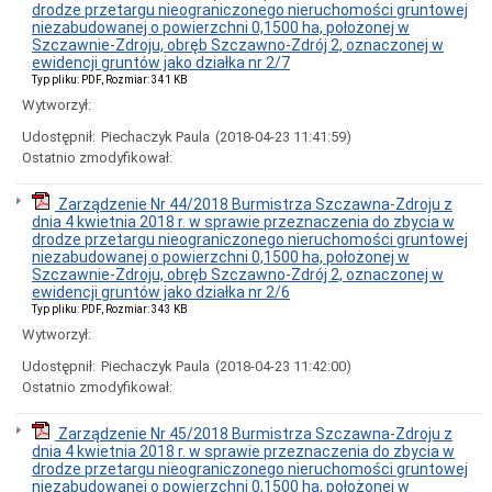
z
drodze przetargu nieograniczonego nieruchomości gruntowej
2009
niezabudowanej o powierzchni 0,1500 ha, położonej w
roku
Szczawnie-Zdroju, obręb Szczawno-Zdrój 2, oznaczonej w
ewidencji gruntów jako działka nr 2/7
Zarządzenia
Typ pliku: PDF, Rozmiar: 341 KB
z
2008
Wytworzył:
roku
Udostępnił:
Piechaczyk Paula
(2018-04-23 11:41:59)
Zarządzenia
Ostatnio zmodyfikował:
z
2007
roku
Zarządzenie Nr 44/2018 Burmistrza Szczawna-Zdroju z
dnia 4 kwietnia 2018 r. w sprawie przeznaczenia do zbycia w
Zarządzenia
drodze przetargu nieograniczonego nieruchomości gruntowej
z
niezabudowanej o powierzchni 0,1500 ha, położonej w
2006
Szczawnie-Zdroju, obręb Szczawno-Zdrój 2, oznaczonej w
roku
ewidencji gruntów jako działka nr 2/6
Rejestr
Typ pliku: PDF, Rozmiar: 343 KB
Zarządzeń
Wytworzył:
w
latach
Udostępnił:
Piechaczyk Paula
(2018-04-23 11:42:00)
2002
Ostatnio zmodyfikował:
-
2013
Oświadczenia
Zarządzenie Nr 45/2018 Burmistrza Szczawna-Zdroju z
majątkowe
dnia 4 kwietnia 2018 r. w sprawie przeznaczenia do zbycia w
drodze przetargu nieograniczonego nieruchomości gruntowej
Oświadczenia
niezabudowanej o powierzchni 0,1500 ha, położonej w