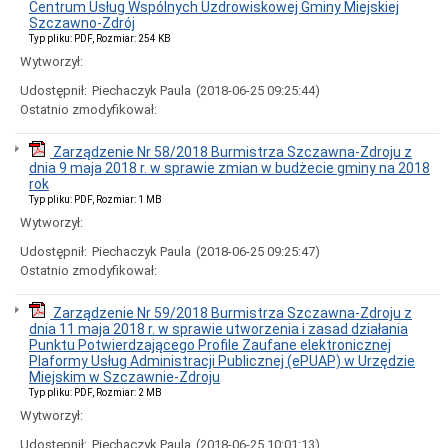
Centrum Usług Wspólnych Uzdrowiskowej Gminy Miejskiej
Szczawno-Zdrój
Typ pliku: PDF, Rozmiar: 254 KB
Wytworzył:
Udostępnił:
Piechaczyk Paula
(2018-06-25 09:25:44)
Ostatnio zmodyfikował:
Zarządzenie Nr 58/2018 Burmistrza Szczawna-Zdroju z
dnia 9 maja 2018 r. w sprawie zmian w budżecie gminy na 2018
rok
Typ pliku: PDF, Rozmiar: 1 MB
Wytworzył:
Udostępnił:
Piechaczyk Paula
(2018-06-25 09:25:47)
Ostatnio zmodyfikował:
Zarządzenie Nr 59/2018 Burmistrza Szczawna-Zdroju z
dnia 11 maja 2018 r. w sprawie utworzenia i zasad działania
Punktu Potwierdzającego Profile Zaufane elektronicznej
Plaformy Usług Administracji Publicznej (ePUAP) w Urzędzie
Miejskim w Szczawnie-Zdroju
Typ pliku: PDF, Rozmiar: 2 MB
Wytworzył:
Udostępnił:
Piechaczyk Paula
(2018-06-25 10:01:13)