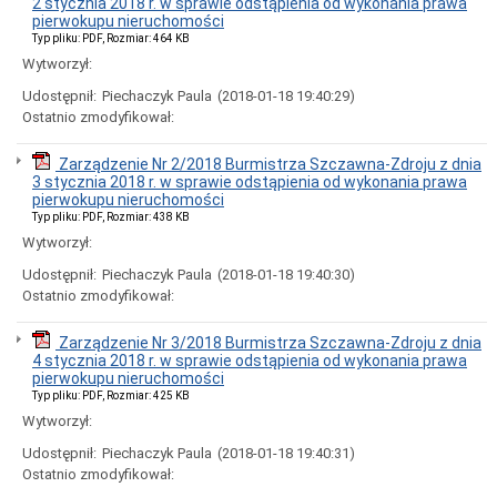
2 stycznia 2018 r. w sprawie odstąpienia od wykonania prawa
Interpretacje
pierwokupu nieruchomości
Burmistrza
Typ pliku: PDF, Rozmiar: 464 KB
Ogłoszenia
Wytworzył:
o
naborze
Udostępnił:
Piechaczyk Paula
(2018-01-18 19:40:29)
pracowników
Ostatnio zmodyfikował:
Ogłoszenia,
obwieszczenia,
Zarządzenie Nr 2/2018 Burmistrza Szczawna-Zdroju z dnia
informacje
3 stycznia 2018 r. w sprawie odstąpienia od wykonania prawa
innych
pierwokupu nieruchomości
instytucji
Typ pliku: PDF, Rozmiar: 438 KB
Uchwała
Wytworzył:
antysmogowa
Uchwała
Udostępnił:
Piechaczyk Paula
(2018-01-18 19:40:30)
dla
Ostatnio zmodyfikował:
województwa
dolnośląskiego
Zarządzenie Nr 3/2018 Burmistrza Szczawna-Zdroju z dnia
Fundusz
4 stycznia 2018 r. w sprawie odstąpienia od wykonania prawa
Szerokopasmowy
pierwokupu nieruchomości
Konkurs
Typ pliku: PDF, Rozmiar: 425 KB
na
Wytworzył:
udzielenie
dotacji
Udostępnił:
Piechaczyk Paula
(2018-01-18 19:40:31)
celowej
Ostatnio zmodyfikował:
Zamówienia