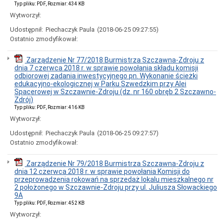
Typ pliku: PDF, Rozmiar: 434 KB
Wytworzył:
Udostępnił:
Piechaczyk Paula
(2018-06-25 09:27:55)
Ostatnio zmodyfikował:
Zarządzenie Nr 77/2018 Burmistrza Szczawna-Zdroju z
dnia 7 czerwca 2018 r. w sprawie powołania składu komisji
odbiorowej zadania inwestycyjnego pn. Wykonanie ścieżki
edukacyjno-ekologicznej w Parku Szwedzkim przy Alei
Spacerowej w Szczawnie-Zdroju (dz. nr 160 obręb 2 Szczawno-
Zdrój)
Typ pliku: PDF, Rozmiar: 416 KB
Wytworzył:
Udostępnił:
Piechaczyk Paula
(2018-06-25 09:27:57)
Ostatnio zmodyfikował:
Zarządzenie Nr 79/2018 Burmistrza Szczawna-Zdroju z
dnia 12 czerwca 2018 r. w sprawie powołania Komisji do
przeprowadzenia rokowań na sprzedaż lokalu mieszkalnego nr
2 położonego w Szczawnie-Zdroju przy ul. Juliusza Słowackiego
9A
Typ pliku: PDF, Rozmiar: 452 KB
Wytworzył: