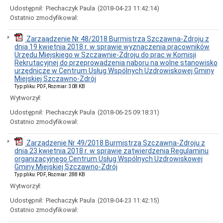
za
Udostępnił:
Piechaczyk Paula
(2018-04-23 11:42:14)
2021
Ostatnio zmodyfikował:
rok
Oświadczenia
Zarzaądzenie Nr 48/2018 Burmistrza Szczawna-Zdroju z
majątkowe
dnia 19 kwietnia 2018 r. w sprawie wyznaczenia pracowników
za
Urzędu Miejskiego w Szczawnie-Zdroju do prac w Komisji
2020
Rekrutacyjnej do przeprowadzenia naboru na wolne stanowisko
rok
urzędnicze w Centrum Usług Wspólnych Uzdrowiskowej Gminy
Narodowy
Miejskiej Szczawno-Zdrój
Spis
Typ pliku: PDF, Rozmiar: 308 KB
Powszechny
Wytworzył:
Ludności
i
Udostępnił:
Piechaczyk Paula
(2018-06-25 09:18:31)
Mieszkań
Ostatnio zmodyfikował:
2021
Archiwum
Zarządzenie Nr 49/2018 Burmistrza Szczawna-Zdroju z
dnia 23 kwietnia 2018 r. w sprawie zatwierdzenia Regulaminu
organizacyjnego Centrum Usług Wspólnych Uzdrowiskowej
Gminy Miejskiej Szczawno-Zdrój
Typ pliku: PDF, Rozmiar: 288 KB
Wytworzył:
Udostępnił:
Piechaczyk Paula
(2018-04-23 11:42:15)
Ostatnio zmodyfikował: