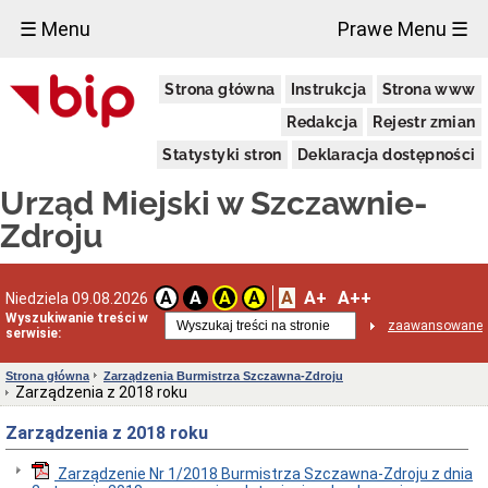
×
☰ Menu
Prawe Menu ☰
Urząd
Strona główna
Instrukcja
Strona www
Miejski
Aktualności
Redakcja
Rejestr zmian
Dane
Statystyki stron
Deklaracja dostępności
adresowe
Dni
Urząd Miejski w Szczawnie-
i
godziny
Zdroju
otwarcia
Urzędu
Wykaz
A
A+
A++
A
A
A
A
Niedziela 09.08.2026
telefonów
Wyszukiwanie treści w
zaawansowane
Kierownictwo
serwisie:
Urzędu
Statut
Strona główna
Zarządzenia Burmistrza Szczawna-Zdroju
i
Zarządzenia z 2018 roku
struktura
Urzędu
Zarządzenia z 2018 roku
Obwieszczenia
Burmistrza
Zarządzenie Nr 1/2018 Burmistrza Szczawna-Zdroju z dnia