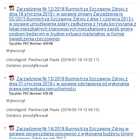
Koncesje
alkoholowe
Zarządzenie Nr 12/2018 Burmistrza Szczawna-Zdroju z
Małżeństwa,
dnia 18 stycznia 2018 r. w sprawie zmiany Zarządzenia nr
narodziny,
55/2015 Burmistrza Szczawna-Zdroju z dnia 1 czerwca 2015 r.
zgony
w sprawie umożliwienia spłaty zadłużenia z tytułu korzystania z
lokali mieszkalnych stanowiących mieszkaniowy zasób gminy,
Meldunki
osobom będącym w trudnej sytuacji materialnej, w formie
Nieruchomości
świadczenia rzeczowego
Typ pliku: PDF, Rozmiar: 600 KB
Nieodpłatna
pomoc
Wytworzył:
prawna
Udostępnił:
Piechaczyk Paula
(2018-01-18 10:52:11)
Ochrona
Ostatnio zmodyfikował:
Środowiska
Odpady
Zarządzenie Nr 13/2018 Burmistrza Szczawna-Zdroju z
komunalne
dnia 31 stycznia 2018 r. w sprawie odstąpienia od wykonania
Operat
prawa pierwokupu nieruchomości
Uzdrowiskowy
Typ pliku: PDF, Rozmiar: 405 KB
Oświata
Wytworzył:
Planowanie
Udostępnił:
Piechaczyk Paula
(2018-03-19 12:04:13)
i
Ostatnio zmodyfikował:
zagospodarowanie
przestrzenne
Zarządzenie Nr 14/2018 Burmistrza Szczawna-Zdroju w
Plan
sprawie sprawozdania opisowego z wykonania budżetu Gminy
miejscowy
Szczawno-Zdrój za rok 2017