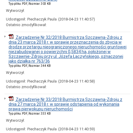
z
Typ pliku: PDF, Rozmiar: 303 KB
2015
Wytworzył:
roku
Udostępnił:
Piechaczyk Paula
(2018-04-23 11:40:57)
Uchwały
Ostatnio zmodyfikował:
z
2014
roku
Zarządzenie Nr 32/2018 Burmistrza Szczawna-Zdroju z
Uchwały
dnia 23 marca 2018 r. w sprawie przeznaczenia do zbycia w
z
drodze przetargu nieograniczonego nieruchomości gruntowej
2013
niezabudowanej o powierzchni 0,5834 ha, położonej w
roku
Szczawnie-Zdroju przy ul. Józefa Łączyńskiego, oznaczonej
jako działka nr 763/36
Uchwały
Typ pliku: PDF, Rozmiar: 344 KB
z
Wytworzył:
2012
roku
Udostępnił:
Piechaczyk Paula
(2018-04-23 11:40:58)
Uchwały
Ostatnio zmodyfikował:
z
2011
roku
Zarządzenie Nr 33/2018 Burmistrza Szczawna-Zdroju z
dnia 27 marca 2018 r. w sprawie odstąpienia od wykonania
Uchwały
prawa pierwokupu nieruchomości
z
Typ pliku: PDF, Rozmiar: 333 KB
2010
roku
Wytworzył:
Uchwały
Udostępnił:
Piechaczyk Paula
(2018-04-23 11:40:59)
z