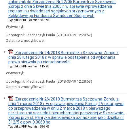
Wykaz
załącznik do Zarządzenia Nr 22/05 Burmistrza Szczawna-
obiektów
Zdroju z dnia 5 kwietnia 2005 r. w sprawie wprowadzenia
hotelarskich
regulaminu świadczeń socjalnych przyznawanych z
i
Zakładowego Funduszu Świadczeń Socjalnych
pokoi
Typ pliku: PDF, Rozmiar: 887 KB
gościnnych
Wytworzył:
w
Szczawnie-
Udostępnił:
Piechaczyk Paula
(2018-03-19 12:28:52)
Zdroju
Ostatnio zmodyfikował:
Wykaz
rejestrów
Zarządzenie Nr 24/2018 Burmistrza Szczawna-Zdroju z
i
dnia 28 lutego 2018 r. w sprawie odstąpienia od wykonania
ewidencji
prawa pierwokupu nieruchomości
Wykaz
Typ pliku: PDF, Rozmiar: 415 KB
organizacji
Wytworzył:
pozarządowych
Udostępnianie
Udostępnił:
Piechaczyk Paula
(2018-03-19 12:28:53)
danych
Ostatnio zmodyfikował:
Rejestr
petycji
Zarządzenie Nr 26/2018 Burmistrza Szczawna-Zdroju z
System
dnia 1 marca 2018 r. w sprawie powołania Komisji Przetargowej
Informacji
do przeprowadzenia w dniu 2 marca 2018 r. pierwszego
Przestrzennej
przetargu na sprzedaż nieruchomości położonej w Szczawnie-
-
Zdroju przy ul. Henryka Sienkiewicza oznaczonej jako działka nr
Emapy
312/5 o pow. 0,0069 ha
Typ pliku: PDF, Rozmiar: 386 KB
Uchwały