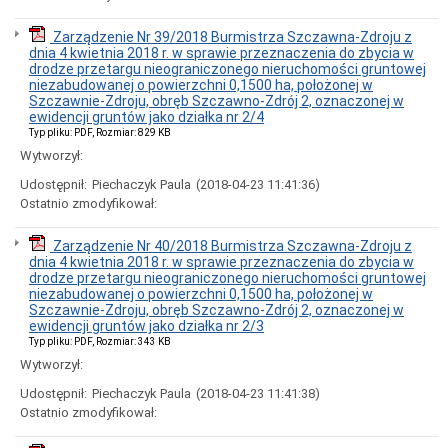
Zarządzenia
z
Zarządzenie Nr 39/2018 Burmistrza Szczawna-Zdroju z
2021
dnia 4 kwietnia 2018 r. w sprawie przeznaczenia do zbycia w
roku
drodze przetargu nieograniczonego nieruchomości gruntowej
niezabudowanej o powierzchni 0,1500 ha, położonej w
Zarządzenia
Szczawnie-Zdroju, obręb Szczawno-Zdrój 2, oznaczonej w
z
ewidencji gruntów jako działka nr 2/4
2020
Typ pliku: PDF, Rozmiar: 829 KB
roku
Wytworzył:
Zarządzenia
z
Udostępnił:
Piechaczyk Paula
(2018-04-23 11:41:36)
2019
Ostatnio zmodyfikował:
roku
Zarządzenia
Zarządzenie Nr 40/2018 Burmistrza Szczawna-Zdroju z
z
dnia 4 kwietnia 2018 r. w sprawie przeznaczenia do zbycia w
2018
drodze przetargu nieograniczonego nieruchomości gruntowej
roku
niezabudowanej o powierzchni 0,1500 ha, położonej w
Zarządzenia
Szczawnie-Zdroju, obręb Szczawno-Zdrój 2, oznaczonej w
z
ewidencji gruntów jako działka nr 2/3
2017
Typ pliku: PDF, Rozmiar: 343 KB
roku
Wytworzył:
Zarządzenia
Udostępnił:
Piechaczyk Paula
(2018-04-23 11:41:38)
z
2016
Ostatnio zmodyfikował:
roku