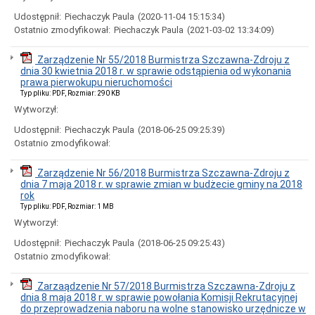
Udostępnił:
Piechaczyk Paula
(2020-11-04 15:15:34)
Ostatnio zmodyfikował:
Piechaczyk Paula
(2021-03-02 13:34:09)
Zarządzenie Nr 55/2018 Burmistrza Szczawna-Zdroju z
dnia 30 kwietnia 2018 r. w sprawie odstąpienia od wykonania
prawa pierwokupu nieruchomości
Typ pliku: PDF, Rozmiar: 290 KB
Wytworzył:
Udostępnił:
Piechaczyk Paula
(2018-06-25 09:25:39)
Ostatnio zmodyfikował:
Zarządzenie Nr 56/2018 Burmistrza Szczawna-Zdroju z
dnia 7 maja 2018 r. w sprawie zmian w budżecie gminy na 2018
rok
Typ pliku: PDF, Rozmiar: 1 MB
Wytworzył:
Udostępnił:
Piechaczyk Paula
(2018-06-25 09:25:43)
Ostatnio zmodyfikował:
Zarzaądzenie Nr 57/2018 Burmistrza Szczawna-Zdroju z
dnia 8 maja 2018 r. w sprawie powołania Komisji Rekrutacyjnej
do przeprowadzenia naboru na wolne stanowisko urzędnicze w