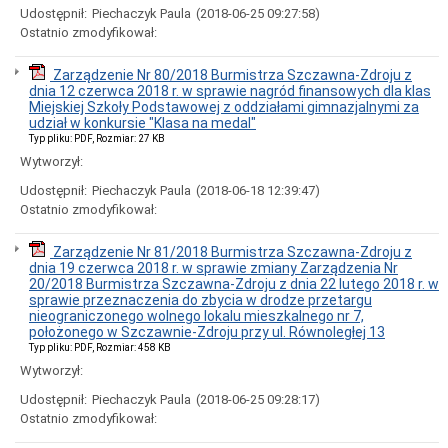
Udostępnił:
Piechaczyk Paula
(2018-06-25 09:27:58)
Ostatnio zmodyfikował:
Zarządzenie Nr 80/2018 Burmistrza Szczawna-Zdroju z
dnia 12 czerwca 2018 r. w sprawie nagród finansowych dla klas
Miejskiej Szkoły Podstawowej z oddziałami gimnazjalnymi za
udział w konkursie "Klasa na medal"
Typ pliku: PDF, Rozmiar: 27 KB
Wytworzył:
Udostępnił:
Piechaczyk Paula
(2018-06-18 12:39:47)
Ostatnio zmodyfikował:
Zarządzenie Nr 81/2018 Burmistrza Szczawna-Zdroju z
dnia 19 czerwca 2018 r. w sprawie zmiany Zarządzenia Nr
20/2018 Burmistrza Szczawna-Zdroju z dnia 22 lutego 2018 r. w
sprawie przeznaczenia do zbycia w drodze przetargu
nieograniczonego wolnego lokalu mieszkalnego nr 7,
położonego w Szczawnie-Zdroju przy ul. Równoległej 13
Typ pliku: PDF, Rozmiar: 458 KB
Wytworzył:
Udostępnił:
Piechaczyk Paula
(2018-06-25 09:28:17)
Ostatnio zmodyfikował: