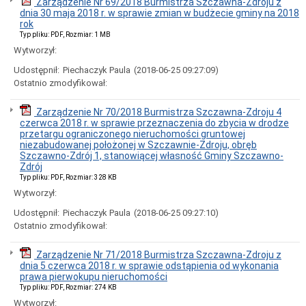
Zarządzenie Nr 69/2018 Burmistrza Szczawna-Zdroju z
dnia 30 maja 2018 r. w sprawie zmian w budżecie gminy na 2018
rok
Typ pliku: PDF, Rozmiar: 1 MB
Wytworzył:
Udostępnił:
Piechaczyk Paula
(2018-06-25 09:27:09)
Ostatnio zmodyfikował:
Zarządzenie Nr 70/2018 Burmistrza Szczawna-Zdroju 4
czerwca 2018 r. w sprawie przeznaczenia do zbycia w drodze
przetargu ograniczonego nieruchomości gruntowej
niezabudowanej położonej w Szczawnie-Zdroju, obręb
Szczawno-Zdrój 1, stanowiącej własność Gminy Szczawno-
Zdrój
Typ pliku: PDF, Rozmiar: 328 KB
Wytworzył:
Udostępnił:
Piechaczyk Paula
(2018-06-25 09:27:10)
Ostatnio zmodyfikował:
Zarządzenie Nr 71/2018 Burmistrza Szczawna-Zdroju z
dnia 5 czerwca 2018 r. w sprawie odstąpienia od wykonania
prawa pierwokupu nieruchomości
Typ pliku: PDF, Rozmiar: 274 KB
Wytworzył: