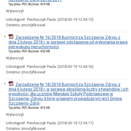
w
Typ pliku: PDF, Rozmiar: 439 KB
toku
Wytworzył:
Plan
ogólny
Udostępnił:
Piechaczyk Paula
(2018-03-19 12:04:15)
Uzdrowiskowej
Ostatnio zmodyfikował:
Gminy
Miejskiej
Szczawno-
Zarządzenie Nr 16/2018 Burmistrza Szczawna-Zdroju z
Zdrój
dnia 2 lutego 2018 r. w sprawie odstąpienia od wykonania prawa
pierwokupu nieruchomości
Podatki
Typ pliku: PDF, Rozmiar: 402 KB
i
opłaty
Wytworzył:
lokalne
Udostępnił:
Piechaczyk Paula
(2018-03-19 12:04:16)
Rewitalizacja
Ostatnio zmodyfikował:
Strategia
Studium
Zarządzenie Nr 18/2018 Burmistrza Szczawna-Zdroju z
Uwarunkowań
dnia 6 lutego 2018 r. w sprawie określenia liczby stypendiów i ich
i
wysokości, dla uczniów Miejskiej Szkoły Podstawowej w
Kierunków
Szczawnie-Zdroju, której organem prowadzącym jest Gmina
Zagospodarowania
Szczawno-Zdrój
Przestrzennego
Typ pliku: PDF, Rozmiar: 435 KB
Stwierdzenie
Wytworzył:
zgodności
kserokopii
Udostępnił:
Piechaczyk Paula
(2018-03-19 12:04:17)
z
Ostatnio zmodyfikował: