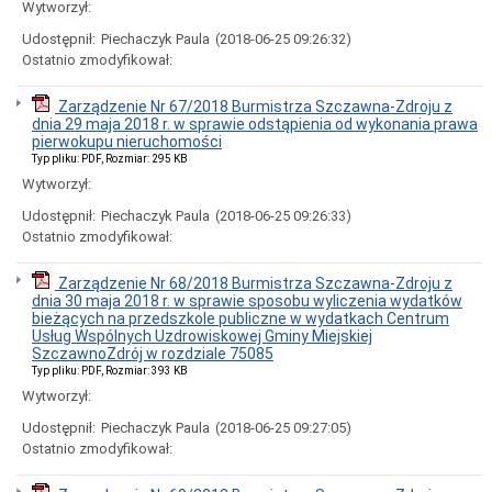
Wytworzył:
Udostępnił:
Piechaczyk Paula
(2018-06-25 09:26:32)
Ostatnio zmodyfikował:
Zarządzenie Nr 67/2018 Burmistrza Szczawna-Zdroju z
dnia 29 maja 2018 r. w sprawie odstąpienia od wykonania prawa
pierwokupu nieruchomości
Typ pliku: PDF, Rozmiar: 295 KB
Wytworzył:
Udostępnił:
Piechaczyk Paula
(2018-06-25 09:26:33)
Ostatnio zmodyfikował:
Zarządzenie Nr 68/2018 Burmistrza Szczawna-Zdroju z
dnia 30 maja 2018 r. w sprawie sposobu wyliczenia wydatków
bieżących na przedszkole publiczne w wydatkach Centrum
Usług Wspólnych Uzdrowiskowej Gminy Miejskiej
SzczawnoZdrój w rozdziale 75085
Typ pliku: PDF, Rozmiar: 393 KB
Wytworzył:
Udostępnił:
Piechaczyk Paula
(2018-06-25 09:27:05)
Ostatnio zmodyfikował: