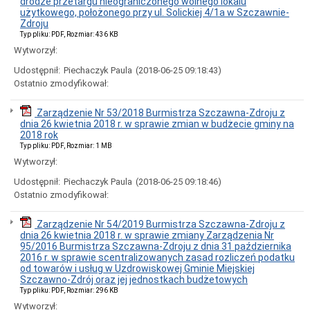
drodze przetargu nieograniczonego wolnego lokalu
użytkowego, położonego przy ul. Solickiej 4/1a w Szczawnie-
Zdroju
Typ pliku: PDF, Rozmiar: 436 KB
Wytworzył:
Udostępnił:
Piechaczyk Paula
(2018-06-25 09:18:43)
Ostatnio zmodyfikował:
Zarządzenie Nr 53/2018 Burmistrza Szczawna-Zdroju z
dnia 26 kwietnia 2018 r. w sprawie zmian w budżecie gminy na
2018 rok
Typ pliku: PDF, Rozmiar: 1 MB
Wytworzył:
Udostępnił:
Piechaczyk Paula
(2018-06-25 09:18:46)
Ostatnio zmodyfikował:
Zarządzenie Nr 54/2019 Burmistrza Szczawna-Zdroju z
dnia 26 kwietnia 2018 r. w sprawie zmiany Zarządzenia Nr
95/2016 Burmistrza Szczawna-Zdroju z dnia 31 października
2016 r. w sprawie scentralizowanych zasad rozliczeń podatku
od towarów i usług w Uzdrowiskowej Gminie Miejskiej
Szczawno-Zdrój oraz jej jednostkach budżetowych
Typ pliku: PDF, Rozmiar: 296 KB
Wytworzył: