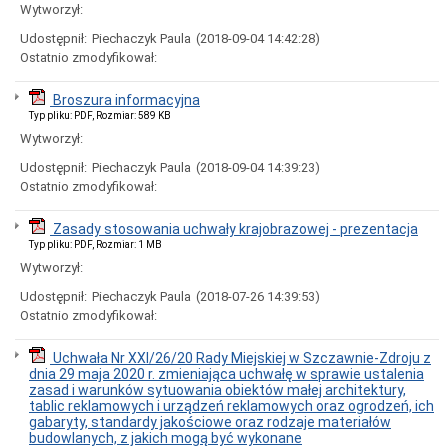
Interpretacje
Wytworzył:
Burmistrza
Udostępnił:
Piechaczyk Paula
(2018-09-04 14:42:28)
Ogłoszenia
Ostatnio zmodyfikował:
o
naborze
pracowników
Broszura informacyjna
Ogłoszenia,
Typ pliku: PDF, Rozmiar: 589 KB
obwieszczenia,
Wytworzył:
informacje
innych
Udostępnił:
Piechaczyk Paula
(2018-09-04 14:39:23)
instytucji
Ostatnio zmodyfikował:
Uchwała
antysmogowa
Zasady stosowania uchwały krajobrazowej - prezentacja
Uchwała
Typ pliku: PDF, Rozmiar: 1 MB
dla
Wytworzył:
województwa
dolnośląskiego
Udostępnił:
Piechaczyk Paula
(2018-07-26 14:39:53)
Fundusz
Ostatnio zmodyfikował:
Szerokopasmowy
Konkurs
Uchwała Nr XXI/26/20 Rady Miejskiej w Szczawnie-Zdroju z
na
dnia 29 maja 2020 r. zmieniająca uchwałę w sprawie ustalenia
udzielenie
zasad i warunków sytuowania obiektów małej architektury,
dotacji
tablic reklamowych i urządzeń reklamowych oraz ogrodzeń, ich
celowej
gabaryty, standardy jakościowe oraz rodzaje materiałów
budowlanych, z jakich mogą być wykonane
Zamówienia