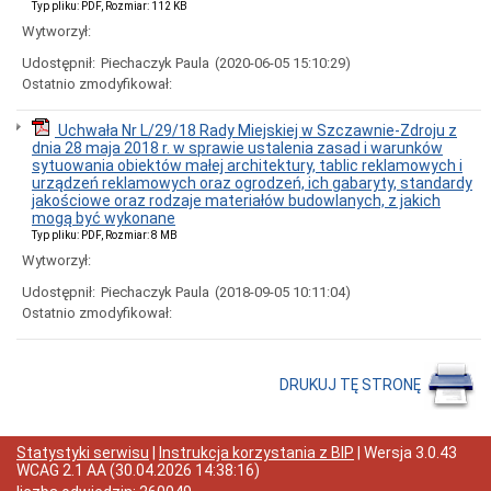
Typ pliku: PDF, Rozmiar: 112 KB
publiczne
i
Wytworzył:
sprzedaż
nieruchomości
Udostępnił:
Piechaczyk Paula
(2020-06-05 15:10:29)
Ostatnio zmodyfikował:
Ogłoszenia
przetargów
Uchwała Nr L/29/18 Rady Miejskiej w Szczawnie-Zdroju z
Informacje
dnia 28 maja 2018 r. w sprawie ustalenia zasad i warunków
z
sytuowania obiektów małej architektury, tablic reklamowych i
otwarcia
urządzeń reklamowych oraz ogrodzeń, ich gabaryty, standardy
ofert
jakościowe oraz rodzaje materiałów budowlanych, z jakich
Rozstrzygnięcia
mogą być wykonane
przetargów
Typ pliku: PDF, Rozmiar: 8 MB
Zamówienia
Wytworzył:
publiczne
wyłączone
Udostępnił:
Piechaczyk Paula
(2018-09-05 10:11:04)
ze
Ostatnio zmodyfikował:
stosowania
ustawy
pzp
DRUKUJ TĘ STRONĘ
Sprzedaż
nieruchomości
Wykazy
nieruchomości
Statystyki serwisu
|
Instrukcja korzystania z BIP
| Wersja
3.0.43
przeznaczonych
WCAG 2.1 AA
(
30.04.2026 14:38:16
)
do