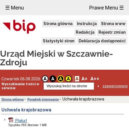
×
☰ Menu
Prawe Menu ☰
Urząd
Strona główna
Instrukcja
Strona www
Miejski
Aktualności
Redakcja
Rejestr zmian
Dane
Statystyki stron
Deklaracja dostępności
adresowe
Dni
Urząd Miejski w Szczawnie-
i
godziny
Zdroju
otwarcia
Urzędu
Wykaz
A
A+
A++
A
A
A
A
Czwartek 06.08.2026
telefonów
Wyszukiwanie treści w
zaawansowane
Kierownictwo
serwisie:
Urzędu
Statut
Uchwała krajobrazowa
Strona główna
Poradnik interesanta
i
struktura
Uchwała krajobrazowa
Urzędu
Obwieszczenia
Plakat
Burmistrza
Typ pliku: PDF, Rozmiar: 1 MB