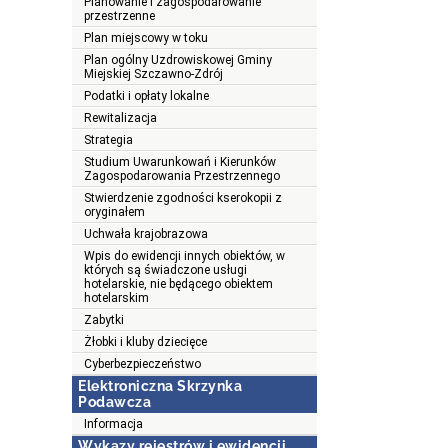
Planowanie i zagospodarowanie
przestrzenne
Plan miejscowy w toku
Plan ogólny Uzdrowiskowej Gminy
Miejskiej Szczawno-Zdrój
Podatki i opłaty lokalne
Rewitalizacja
Strategia
Studium Uwarunkowań i Kierunków
Zagospodarowania Przestrzennego
Stwierdzenie zgodności kserokopii z
oryginałem
Uchwała krajobrazowa
Wpis do ewidencji innych obiektów, w
których są świadczone usługi
hotelarskie, nie będącego obiektem
hotelarskim
Zabytki
Żłobki i kluby dziecięce
Cyberbezpieczeństwo
Elektroniczna Skrzynka
Podawcza
Informacja
Wykazy rejestrów i ewidencji