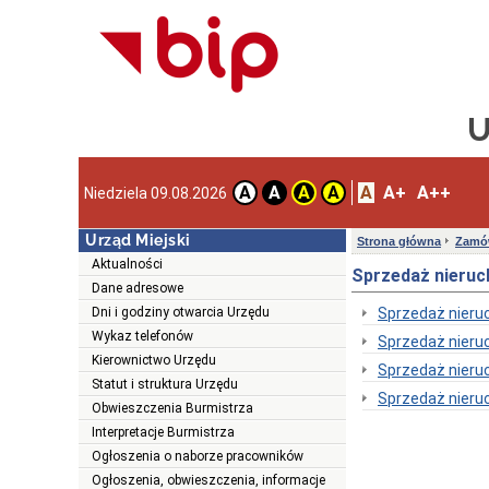
U
A
A+
A++
A
A
A
A
Niedziela 09.08.2026
Urząd Miejski
Strona główna
Zamów
Aktualności
Sprzedaż nieru
Dane adresowe
Dni i godziny otwarcia Urzędu
Sprzedaż nieru
Wykaz telefonów
Sprzedaż nieru
Kierownictwo Urzędu
Sprzedaż nieru
Statut i struktura Urzędu
Sprzedaż nieru
Obwieszczenia Burmistrza
Interpretacje Burmistrza
Ogłoszenia o naborze pracowników
Ogłoszenia, obwieszczenia, informacje