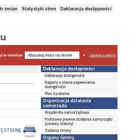
tr zmian
Statystyki stron
Deklaracja dostępności
ju
i w serwisie:
zaawansowane
Deklaracja dostępności
Deklaracja dostępności
Raporty o stanie zapewniania
dostępności
Plan Działania
Organizacja działania
samorządu
Wspólnota samorządowa
Podstawy prawne działania samorządu
(ustawy, statuty)
TĘ STRONĘ
Zadania Gminy
Organy Gminy