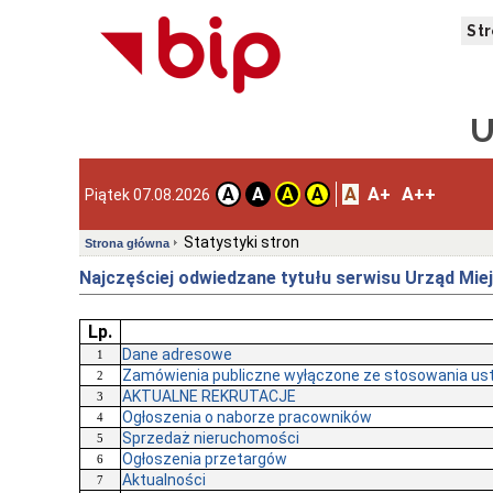
St
U
A
A+
A++
A
A
A
A
Piątek 07.08.2026
Statystyki stron
Strona główna
Najczęściej odwiedzane tytułu serwisu Urząd Mie
Lp.
Dane adresowe
1
Zamówienia publiczne wyłączone ze stosowania us
2
AKTUALNE REKRUTACJE
3
Ogłoszenia o naborze pracowników
4
Sprzedaż nieruchomości
5
Ogłoszenia przetargów
6
Aktualności
7