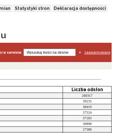
zmian
Statystyki stron
Deklaracja dostępności
ju
i w serwisie:
zaawansowane
Liczba odsłon
260317
39235
38419
37524
37183
30898
27380