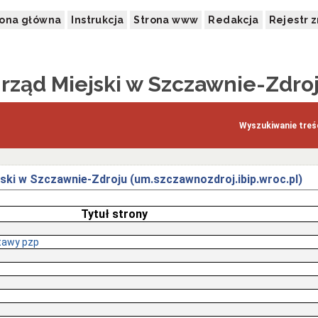
rona główna
Instrukcja
Strona www
Redakcja
Rejestr 
rząd Miejski w Szczawnie-Zdro
Wyszukiwanie treśc
jski w Szczawnie-Zdroju (um.szczawnozdroj.ibip.wroc.pl)
Tytuł strony
tawy pzp