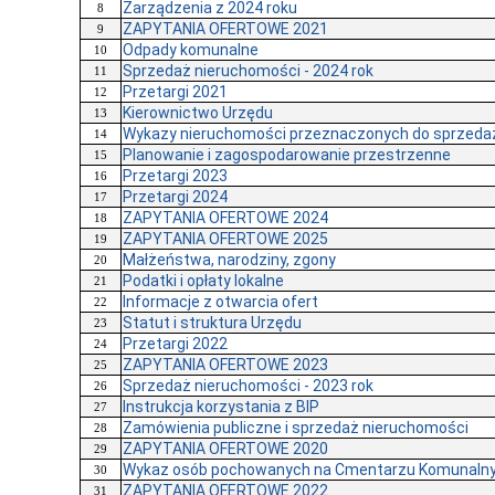
Zarządzenia z 2024 roku
8
ZAPYTANIA OFERTOWE 2021
9
Odpady komunalne
10
Sprzedaż nieruchomości - 2024 rok
11
Przetargi 2021
12
Kierownictwo Urzędu
13
Wykazy nieruchomości przeznaczonych do sprzedaży
14
Planowanie i zagospodarowanie przestrzenne
15
Przetargi 2023
16
Przetargi 2024
17
ZAPYTANIA OFERTOWE 2024
18
ZAPYTANIA OFERTOWE 2025
19
Małżeństwa, narodziny, zgony
20
Podatki i opłaty lokalne
21
Informacje z otwarcia ofert
22
Statut i struktura Urzędu
23
Przetargi 2022
24
ZAPYTANIA OFERTOWE 2023
25
Sprzedaż nieruchomości - 2023 rok
26
Instrukcja korzystania z BIP
27
Zamówienia publiczne i sprzedaż nieruchomości
28
ZAPYTANIA OFERTOWE 2020
29
Wykaz osób pochowanych na Cmentarzu Komunaln
30
ZAPYTANIA OFERTOWE 2022
31