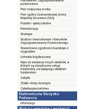
Planowanie i zagospodarowanie
przestrzenne
Plan miejscowy w toku
Plan ogólny Uzdrowiskowej Gminy
Miejskiej Szczawno-Zdrój
Podatki i opłaty lokalne
Rewitalizacja
Strategia
Studium Uwarunkowań i Kierunków
Zagospodarowania Przestrzennego
Stwierdzenie zgodności kserokopii z
oryginałem
Uchwała krajobrazowa
Wpis do ewidencji innych obiektów, w
których są świadczone usługi
hotelarskie, nie będącego obiektem
hotelarskim
Zabytki
Żłobki i kluby dziecięce
Cyberbezpieczeństwo
Elektroniczna Skrzynka
Podawcza
Informacja
Wykazy rejestrów i ewidencji