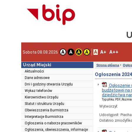
U
A
A+
A++
A
A
A
A
Sobota 08.08.2026
Urząd Miejski
Strona główna
Ogłos
Aktualności
Ogłoszenia 2024
Dane adresowe
Dni i godziny otwarcia Urzędu
Ogłoszenie 
budżetowej na r
Wykaz telefonów
dziedzictwa nar
Kierownictwo Urzędu
Typ pliku: PDF, Rozmia
Statut i struktura Urzędu
Wytworzył:
Obwieszczenia Burmistrza
Udostępnił:
Piecha
Interpretacje Burmistrza
Ostatnio zmodyfik
Ogłoszenia o naborze pracowników
Ogłoszenia, obwieszczenia, informacje