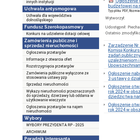
Ogłoszenie 
innych instytucji
budżetowej na 
Uchwała antysmogowa
Typ pliku: PDF, Rozmia
Uchwała dla województwa
Wytworzył:
dolnośląskiego
Fundusz Szerokopasmowy
Udostępnił:
Piecha
Ostatnio zmodyfik
Konkurs na udzielenie dotacji celowej
Zamówienia publiczne i
Zarządzenie Nr 
sprzedaż nieruchomości
Komisji Konkurs
Ogłoszenia przetargów
zadań publiczny
Informacje z otwarcia ofert
uzależnieniom i
Upowszechniania
Rozstrzygnięcia przetargów
Zamówienia publiczne wyłączone ze
Ogłoszenie nabo
stosowania ustawy pzp
3 ustawy o dzia
Sprzedaż nieruchomości
Ogłoszenie otwa
Wykazy nieruchomości przeznaczonych
rok 2024 w obsz
do sprzedaży, dzierżawy lub oddania w
dziedzictwa nar
użytkowanie wieczyste
Ogłoszenie otwa
Ogłoszenia przetargów na najem
rok 2024 w obs
nieruchomości
Wybory
WYBORY PREZYDENTA RP - 2025
ARCHIWUM
Poradnik interesanta