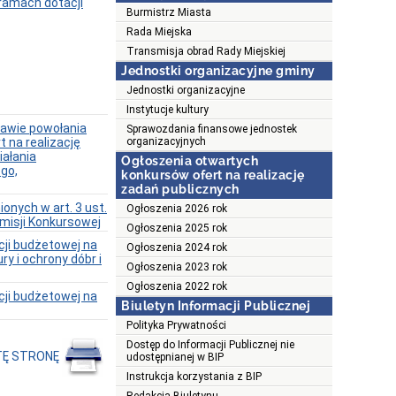
ramach dotacji
Burmistrz Miasta
Rada Miejska
Transmisja obrad Rady Miejskiej
Jednostki organizacyjne gminy
Jednostki organizacyjne
Instytucje kultury
rawie powołania
Sprawozdania finansowe jednostek
 na realizację
organizacyjnych
iałania
Ogłoszenia otwartych
go,
konkursów ofert na realizację
zadań publicznych
onych w art. 3 ust.
Ogłoszenia 2026 rok
omisji Konkursowej
Ogłoszenia 2025 rok
cji budżetowej na
Ogłoszenia 2024 rok
y i ochrony dóbr i
Ogłoszenia 2023 rok
Ogłoszenia 2022 rok
cji budżetowej na
Biuletyn Informacji Publicznej
Polityka Prywatności
Dostęp do Informacji Publicznej nie
TĘ STRONĘ
udostępnianej w BIP
Instrukcja korzystania z BIP