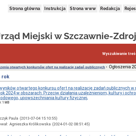
Strona główna
Instrukcja
Strona www
Redakcja
Rejes
rząd Miejski w Szczawnie-Zdro
Wyszukiwanie treśc
Ogłoszenia 20
zenia otwartych konkursów ofert na realizację zadań publicznych
 rok
wyników otwartego konkursu ofert na realizację zadań publicznych w 
ok 2024 w obszarach: Przeciw działania uzależnieniom, kultury i ochro
odowego, upowszechniania kultury fizycznej,
r: 1 MB
czyk Paula
(2013-07-04 15:10:55)
ował:
Agnieszka Królikowska
(2024-01-02 08:51:45)