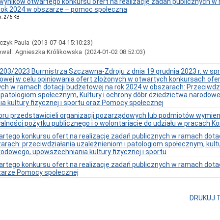
wyników otwartego konkursu ofert na realizację zadań publicznych w 
rok 2024 w obszarze – pomoc społeczna
r: 276 KB
czyk Paula
(2013-07-04 15:10:23)
ował:
Agnieszka Królikowska
(2024-01-02 08:52:03)
203/2023 Burmistrza Szczawna-Zdroju z dnia 19 grudnia 2023 r. w sp
owej w celu opiniowania ofert złożonych w otwartych konkursach ofert
ch w ramach dotacji budżetowej na rok 2024 w obszarach: Przeciwdz
 patologiom społecznym, Kultury i ochrony dóbr dziedzictwa narodowe
 kultury fizycznej i sportu oraz Pomocy społecznej
ru przedstawicieli organizacji pozarządowych lub podmiotów wymieni
łalności pożytku publicznego i o wolontariacie do udziału w pracach K
rtego konkursu ofert na realizację zadań publicznych w ramach dota
arach: przeciwdziałania uzależnieniom i patologiom społecznym, kultur
odowego, upowszechniania kultury fizycznej i sportu
rtego konkursu ofert na realizację zadań publicznych w ramach dota
zarze Pomocy społecznej
DRUKUJ 