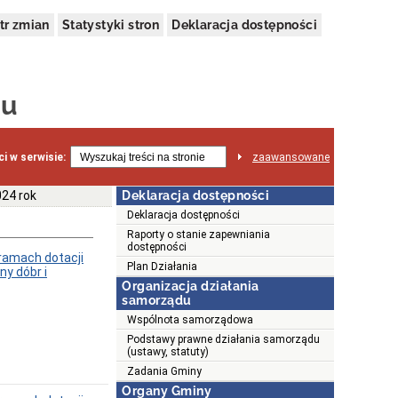
tr zmian
Statystyki stron
Deklaracja dostępności
ju
i w serwisie:
zaawansowane
24 rok
Deklaracja dostępności
Deklaracja dostępności
Raporty o stanie zapewniania
dostępności
ramach dotacji
Plan Działania
ny dóbr i
Organizacja działania
samorządu
Wspólnota samorządowa
Podstawy prawne działania samorządu
(ustawy, statuty)
Zadania Gminy
Organy Gminy