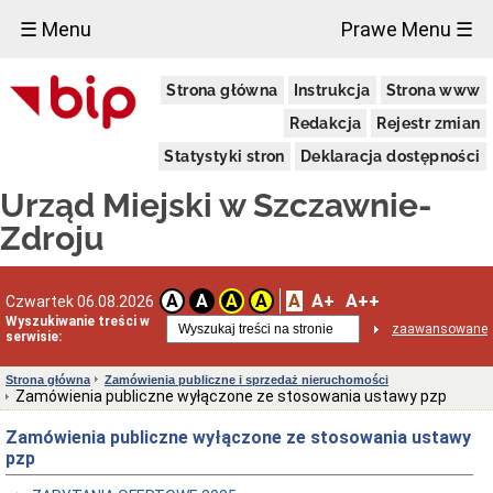
×
☰ Menu
Prawe Menu ☰
Urząd
Strona główna
Instrukcja
Strona www
Miejski
Aktualności
Redakcja
Rejestr zmian
Dane
Statystyki stron
Deklaracja dostępności
adresowe
Dni
Urząd Miejski w Szczawnie-
i
godziny
Zdroju
otwarcia
Urzędu
Wykaz
A
A+
A++
A
A
A
A
Czwartek 06.08.2026
telefonów
Wyszukiwanie treści w
zaawansowane
Kierownictwo
serwisie:
Urzędu
Statut
Strona główna
Zamówienia publiczne i sprzedaż nieruchomości
i
Zamówienia publiczne wyłączone ze stosowania ustawy pzp
struktura
Urzędu
Zamówienia publiczne wyłączone ze stosowania ustawy
Obwieszczenia
pzp
Burmistrza