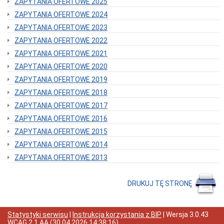
ZAPYTANIA OFERTOWE 2025
Interpretacje
Burmistrza
ZAPYTANIA OFERTOWE 2024
Ogłoszenia
ZAPYTANIA OFERTOWE 2023
o
naborze
ZAPYTANIA OFERTOWE 2022
pracowników
ZAPYTANIA OFERTOWE 2021
Ogłoszenia,
ZAPYTANIA OFERTOWE 2020
obwieszczenia,
informacje
ZAPYTANIA OFERTOWE 2019
innych
instytucji
ZAPYTANIA OFERTOWE 2018
Uchwała
ZAPYTANIA OFERTOWE 2017
antysmogowa
ZAPYTANIA OFERTOWE 2016
Uchwała
dla
ZAPYTANIA OFERTOWE 2015
województwa
ZAPYTANIA OFERTOWE 2014
dolnośląskiego
Fundusz
ZAPYTANIA OFERTOWE 2013
Szerokopasmowy
Konkurs
DRUKUJ TĘ STRONĘ
na
udzielenie
dotacji
celowej
Statystyki serwisu
|
Instrukcja korzystania z BIP
| Wersja
3.0.43
Zamówienia
WCAG 2.1 AA
(
30.04.2026 14:38:16
)