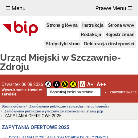
×
☰ Menu
Prawe Menu ☰
Urząd
Strona główna
Instrukcja
Strona www
Miejski
Aktualności
Redakcja
Rejestr zmian
Dane
Statystyki stron
Deklaracja dostępności
adresowe
Dni
Urząd Miejski w Szczawnie-
i
godziny
Zdroju
otwarcia
Urzędu
Wykaz
A
A+
A++
A
A
A
A
Czwartek 06.08.2026
telefonów
Wyszukiwanie treści w
zaawansowane
Kierownictwo
serwisie:
Urzędu
Statut
Strona główna
Zamówienia publiczne i sprzedaż nieruchomości
i
Zamówienia publiczne wyłączone ze stosowania ustawy pzp
struktura
ZAPYTANIA OFERTOWE 2025
Urzędu
ZAPYTANIA OFERTOWE 2025
Obwieszczenia
Burmistrza