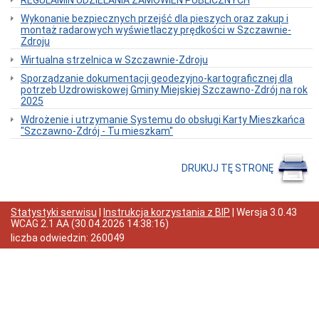
REGULAMIN UDZIELANIA ZAMÓWIEŃ PUBLICZNYCH
Interpretacje
Burmistrza
Wykonanie bezpiecznych przejść dla pieszych oraz zakup i
montaż radarowych wyświetlaczy prędkości w Szczawnie-
Ogłoszenia
Zdroju
o
naborze
Wirtualna strzelnica w Szczawnie-Zdroju
pracowników
Sporządzanie dokumentacji geodezyjno-kartograficznej dla
Ogłoszenia,
potrzeb Uzdrowiskowej Gminy Miejskiej Szczawno-Zdrój na rok
obwieszczenia,
2025
informacje
innych
Wdrożenie i utrzymanie Systemu do obsługi Karty Mieszkańca
instytucji
"Szczawno-Zdrój - Tu mieszkam"
Uchwała
antysmogowa
DRUKUJ TĘ STRONĘ
Uchwała
dla
województwa
dolnośląskiego
Statystyki serwisu
|
Instrukcja korzystania z BIP
| Wersja
3.0.43
WCAG 2.1 AA
(
30.04.2026 14:38:16
)
Fundusz
Szerokopasmowy
liczba odwiedzin:
260049
Konkurs
na
udzielenie
dotacji
celowej
Zamówienia