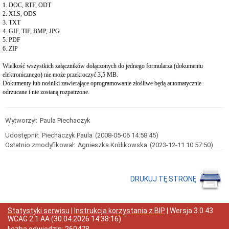
publiczne
1. DOC, RTF, ODT
i
2. XLS, ODS
sprzedaż
3. TXT
nieruchomości
4. GIF, TIF, BMP, JPG
5. PDF
Ogłoszenia
6. ZIP
przetargów
Informacje
Wielkość wszystkich załączników dołączonych do jednego formularza (dokumentu
z
elektronicznego) nie może przekroczyć 3,5 MB.
otwarcia
Dokumenty lub nośniki zawierające oprogramowanie złośliwe będą automatycznie
ofert
odrzucane i nie zostaną rozpatrzone.
Rozstrzygnięcia
przetargów
Zamówienia
Wytworzył:
Paula Piechaczyk
publiczne
wyłączone
Udostępnił:
Piechaczyk Paula
(2008-05-06 14:58:45)
ze
Ostatnio zmodyfikował:
Agnieszka Królikowska
(2023-12-11 10:57:50)
stosowania
ustawy
pzp
DRUKUJ TĘ STRONĘ
Sprzedaż
nieruchomości
Wykazy
nieruchomości
Statystyki serwisu
|
Instrukcja korzystania z BIP
| Wersja
3.0.43
przeznaczonych
WCAG 2.1 AA
(
30.04.2026 14:38:16
)
do