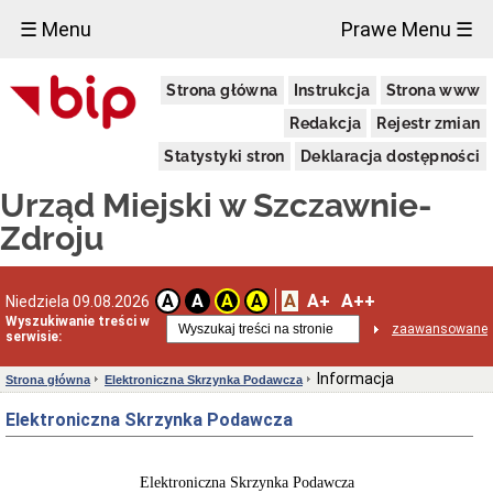
×
☰ Menu
Prawe Menu ☰
Urząd
Strona główna
Instrukcja
Strona www
Miejski
Aktualności
Redakcja
Rejestr zmian
Dane
Statystyki stron
Deklaracja dostępności
adresowe
Dni
Urząd Miejski w Szczawnie-
i
godziny
Zdroju
otwarcia
Urzędu
Wykaz
A
A+
A++
A
A
A
A
Niedziela 09.08.2026
telefonów
Wyszukiwanie treści w
zaawansowane
Kierownictwo
serwisie:
Urzędu
Statut
Informacja
Strona główna
Elektroniczna Skrzynka Podawcza
i
struktura
Elektroniczna Skrzynka Podawcza
Urzędu
Obwieszczenia
Burmistrza
Elektroniczna Skrzynka Podawcza