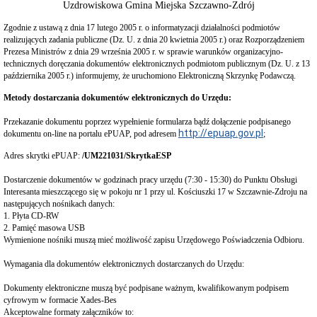
Interpretacje
Uzdrowiskowa Gmina Miejska Szczawno-Zdrój
Burmistrza
Zgodnie z ustawą z dnia 17 lutego 2005 r. o informatyzacji działalności podmiotów
Ogłoszenia
realizujących zadania publiczne (Dz. U. z dnia 20 kwietnia 2005 r.) oraz Rozporządzeniem
o
Prezesa Ministrów z dnia 29 września 2005 r. w sprawie warunków organizacyjno-
naborze
technicznych doręczania dokumentów elektronicznych podmiotom publicznym (Dz. U. z 13
pracowników
października 2005 r.) informujemy, że uruchomiono Elektroniczną Skrzynkę Podawczą.
Ogłoszenia,
obwieszczenia,
Metody dostarczania dokumentów elektronicznych do Urzędu:
informacje
innych
Przekazanie dokumentu poprzez wypełnienie formularza bądź dołączenie podpisanego
instytucji
http://epuap.gov.pl
dokumentu on-line na portalu ePUAP, pod adresem
;
Uchwała
Adres skrytki ePUAP:
antysmogowa
/UM221031/SkrytkaESP
Uchwała
Dostarczenie dokumentów w godzinach pracy urzędu (7:30 - 15:30) do Punktu Obsługi
dla
Interesanta mieszczącego się w pokoju nr 1 przy ul. Kościuszki 17 w Szczawnie-Zdroju na
województwa
następujących nośnikach danych:
dolnośląskiego
1. Płyta CD-RW
Fundusz
2. Pamięć masowa USB
Szerokopasmowy
Wymienione nośniki muszą mieć możliwość zapisu Urzędowego Poświadczenia Odbioru.
Konkurs
na
Wymagania dla dokumentów elektronicznych dostarczanych do Urzędu:
udzielenie
dotacji
Dokumenty elektroniczne muszą być podpisane ważnym, kwalifikowanym podpisem
celowej
cyfrowym w formacie Xades-Bes
Zamówienia
Akceptowalne formaty załączników to: