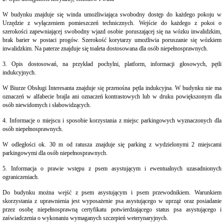
Koncesje
alkoholowe
W budynku znajduje się winda umożliwiająca swobodny dostęp do każdego pokoju w
Małżeństwa,
Urzędzie z wyłączeniem pomieszczeń technicznych. Wejście do każdego z pokoi o
narodziny,
szerokości zapewniającej swobodny wjazd osobie poruszającej się na wózku inwalidzkim,
zgony
brak barier w postaci progów. Szerokość korytarzy umożliwia poruszanie się wózkiem
inwalidzkim. Na paterze znajduje się toaleta dostosowana dla osób niepełnosprawnych.
Meldunki
Nieruchomości
3. Opis dostosowań, na przykład pochylni, platform, informacji głosowych, pętli
indukcyjnych.
Nieodpłatna
pomoc
W Biurze Obsługi Interesanta znajduje się przenośna pętla indukcyjna. W budynku nie ma
prawna
oznaczeń w alfabecie brajla ani oznaczeń kontrastowych lub w druku powiększonym dla
Ochrona
osób niewidomych i słabowidzących.
Środowiska
4. Informacje o miejscu i sposobie korzystania z miejsc parkingowych wyznaczonych dla
Odpady
osób niepełnosprawnych.
komunalne
Operat
W odległości ok. 30 m od ratusza znajduje się parking z wydzielonymi 2 miejscami
Uzdrowiskowy
parkingowymi dla osób niepełnosprawnych.
Oświata
5. Informacja o prawie wstępu z psem asystującym i ewentualnych uzasadnionych
Planowanie
ograniczeniach.
i
zagospodarowanie
Do budynku można wejść z psem asystującym i psem przewodnikiem. Warunkiem
przestrzenne
skorzystania z uprawnienia jest wyposażenie psa asystującego w uprząż oraz posiadanie
przez osobę niepełnosprawną certyfikatu potwierdzającego status psa asystującego i
Plan
miejscowy
zaświadczenia o wykonaniu wymaganych szczepień weterynaryjnych.