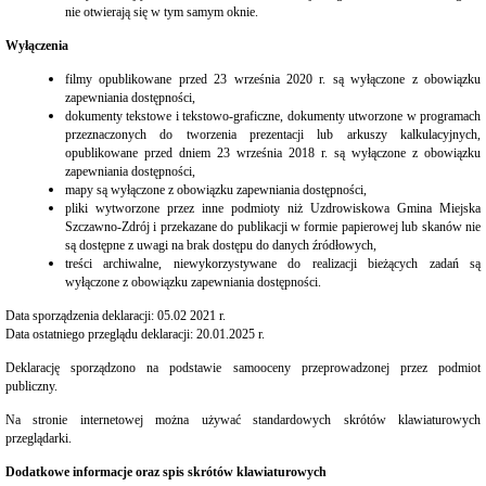
publiczne
nie otwierają się w tym samym oknie.
i
sprzedaż
Wyłączenia
nieruchomości
filmy opublikowane przed 23 września 2020 r. są wyłączone z obowiązku
Ogłoszenia
zapewniania dostępności,
przetargów
dokumenty tekstowe i tekstowo-graficzne, dokumenty utworzone w programach
Informacje
przeznaczonych do tworzenia prezentacji lub arkuszy kalkulacyjnych,
z
opublikowane przed dniem 23 września 2018 r. są wyłączone z obowiązku
otwarcia
zapewniania dostępności,
ofert
mapy są wyłączone z obowiązku zapewniania dostępności,
Rozstrzygnięcia
pliki wytworzone przez inne podmioty niż Uzdrowiskowa Gmina Miejska
przetargów
Szczawno-Zdrój i przekazane do publikacji w formie papierowej lub skanów nie
są dostępne z uwagi na brak dostępu do danych źródłowych,
Zamówienia
treści archiwalne, niewykorzystywane do realizacji bieżących zadań są
publiczne
wyłączone z obowiązku zapewniania dostępności.
wyłączone
ze
Data sporządzenia deklaracji:
05.02 2021 r.
stosowania
Data ostatniego przeglądu deklaracji:
20.01.2025 r.
ustawy
pzp
Deklarację sporządzono na podstawie samooceny przeprowadzonej przez podmiot
Sprzedaż
publiczny.
nieruchomości
Na stronie internetowej można używać standardowych skrótów klawiaturowych
Wykazy
przeglądarki.
nieruchomości
przeznaczonych
Dodatkowe informacje oraz spis skrótów klawiaturowych
do