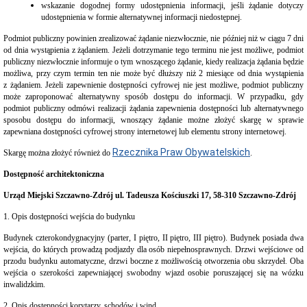
wskazanie dogodnej formy udostępnienia informacji, jeśli żądanie dotyczy
Czyste
udostępnienia w formie alternatywnej informacji niedostępnej.
Powietrze
-
Podmiot publiczny powinien zrealizować żądanie niezwłocznie, nie później niż w ciągu 7 dni
Punkt
od dnia wystąpienia z żądaniem. Jeżeli dotrzymanie tego terminu nie jest możliwe, podmiot
konsultacyjny
publiczny niezwłocznie informuje o tym wnoszącego żądanie, kiedy realizacja żądania będzie
dla
możliwa, przy czym termin ten nie może być dłuższy niż 2 miesiące od dnia wystąpienia
Mieszkańców
z żądaniem. Jeżeli zapewnienie dostępności cyfrowej nie jest możliwe, podmiot publiczny
Szczawna-
może zaproponować alternatywny sposób dostępu do informacji. W przypadku, gdy
Zdroju
podmiot publiczny odmówi realizacji żądania zapewnienia dostępności lub alternatywnego
Decyzje
sposobu dostępu do informacji, wnoszący żądanie możne złożyć skargę w sprawie
środowiskowe
zapewniana dostępności cyfrowej strony internetowej lub elementu strony internetowej.
Dowody
Rzecznika Praw Obywatelskich
Skargę można złożyć również do
.
osobiste
Dotacje
Dostępność architektoniczna
Działalność
Urząd Miejski Szczawno-Zdrój ul. Tadeusza Kościuszki 17, 58-310 Szczawno-Zdrój
gospodarcza
Gospodarka
1. Opis dostępności wejścia do budynku
komunalna
Budynek czterokondygnacyjny (parter, I piętro, II piętro, III piętro). Budynek posiada dwa
Gospodarka
wejścia, do których prowadzą podjazdy dla osób niepełnosprawnych. Drzwi wejściowe od
mieszkaniowa
przodu budynku automatyczne, drzwi boczne z możliwością otworzenia obu skrzydeł. Oba
Klauzule
wejścia o szerokości zapewniającej swobodny wjazd osobie poruszającej się na wózku
Informacyjne
inwalidzkim.
(RODO)
2. Opis dostępności korytarzy, schodów i wind