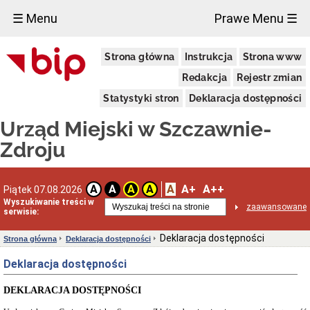
×
☰ Menu
Prawe Menu ☰
Urząd
Strona główna
Instrukcja
Strona www
Miejski
Aktualności
Redakcja
Rejestr zmian
Dane
Statystyki stron
Deklaracja dostępności
adresowe
Dni
Urząd Miejski w Szczawnie-
i
godziny
Zdroju
otwarcia
Urzędu
Wykaz
A
A+
A++
A
A
A
A
Piątek 07.08.2026
telefonów
Wyszukiwanie treści w
zaawansowane
Kierownictwo
serwisie:
Urzędu
Statut
Deklaracja dostępności
Strona główna
Deklaracja dostępności
i
struktura
Deklaracja dostępności
Urzędu
Obwieszczenia
DEKLARACJA DOSTĘPNOŚCI
Burmistrza