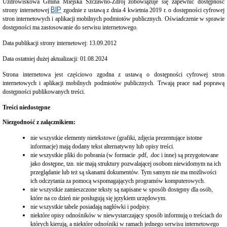
Uzdrowiskowa Gmina Miejska Szczawno-Zdrój zobowiązuje się zapewnić dostępność
Interpretacje
BIP
strony internetowej
zgodnie z ustawą z dnia 4 kwietnia 2019 r. o dostępności cyfrowej
Burmistrza
stron internetowych i aplikacji mobilnych podmiotów publicznych. Oświadczenie w sprawie
Ogłoszenia
dostępności ma zastosowanie do serwisu internetowego.
o
naborze
Data publikacji strony internetowej: 13.09.2012
pracowników
Data ostatniej dużej aktualizacji: 01.08.2024
Ogłoszenia,
obwieszczenia,
Strona internetowa jest częściowo zgodna z ustawą o dostępności cyfrowej stron
informacje
internetowych i aplikacji mobilnych podmiotów publicznych. Trwają prace nad poprawą
innych
dostępności publikowanych treści.
instytucji
Uchwała
Treści niedostępne
antysmogowa
Niezgodność z załącznikiem:
Uchwała
dla
nie wszystkie elementy nietekstowe (grafiki, zdjęcia prezentujące istotne
województwa
informacje) mają dodany tekst alternatywny lub opisy treści.
dolnośląskiego
nie wszystkie pliki do pobrania (w formacie .pdf, .doc i inne) są przygotowane
Fundusz
jako dostępne, tzn. nie mają struktury pozwalającej osobom niewidomym na ich
Szerokopasmowy
przeglądanie lub też są skanami dokumentów. Tym samym nie ma możliwości
Konkurs
ich odczytania za pomocą wspomagających programów komputerowych.
na
nie wszystkie zamieszczone teksty są napisane w sposób dostępny dla osób,
udzielenie
które na co dzień nie posługują się językiem urzędowym.
dotacji
nie wszystkie tabele posiadają nagłówki i podpisy.
celowej
niektóre opisy odnośników w niewystarczający sposób informują o treściach do
Zamówienia
których kierują, a niektóre odnośniki w ramach jednego serwisu internetowego