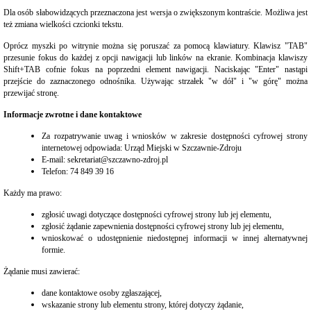
sprzedaży,
Dla osób słabowidzących przeznaczona jest wersja o zwiększonym kontraście. Możliwa jest
dzierżawy
też zmiana wielkości czcionki tekstu.
lub
oddania
Oprócz myszki po witrynie można się poruszać za pomocą klawiatury. Klawisz "TAB"
w
przesunie fokus do każdej z opcji nawigacji lub linków na ekranie. Kombinacja klawiszy
użytkowanie
Shift+TAB cofnie fokus na poprzedni element nawigacji. Naciskając "Enter" nastąpi
wieczyste
przejście do zaznaczonego odnośnika. Używając strzałek "w dół" i "w górę" można
Ogłoszenia
przewijać stronę.
przetargów
na
Informacje zwrotne i dane kontaktowe
najem
nieruchomości
Za rozpatrywanie uwag i wniosków w zakresie dostępności cyfrowej strony
internetowej odpowiada: Urząd Miejski w Szczawnie-Zdroju
Wybory
E-mail: sekretariat@szczawno-zdroj.pl
WYBORY
Telefon: 74 849 39 16
PREZYDENTA
RP
Każdy ma prawo:
-
2025
zgłosić uwagi dotyczące dostępności cyfrowej strony lub jej elementu,
ARCHIWUM
zgłosić żądanie zapewnienia dostępności cyfrowej strony lub jej elementu,
wnioskować o udostępnienie niedostępnej informacji w innej alternatywnej
Poradnik
formie.
interesanta
Bon
Żądanie musi zawierać:
energetyczny
dane kontaktowe osoby zgłaszającej,
Budżet
wskazanie strony lub elementu strony, której dotyczy żądanie,
obywatelski