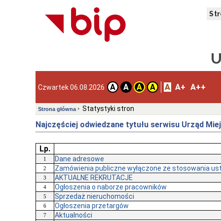
St
U
A
A+
A++
A
A
A
A
Czwartek 06.08.2026
Statystyki stron
Strona główna
Najczęściej odwiedzane tytułu serwisu Urząd Mie
Lp.
Dane adresowe
1
Zamówienia publiczne wyłączone ze stosowania us
2
AKTUALNE REKRUTACJE
3
Ogłoszenia o naborze pracowników
4
Sprzedaż nieruchomości
5
Ogłoszenia przetargów
6
Aktualności
7