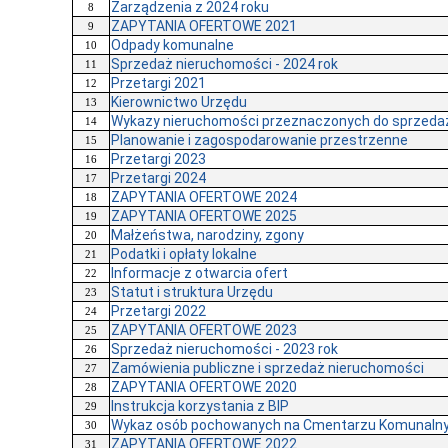
Zarządzenia z 2024 roku
8
ZAPYTANIA OFERTOWE 2021
9
Odpady komunalne
10
Sprzedaż nieruchomości - 2024 rok
11
Przetargi 2021
12
Kierownictwo Urzędu
13
Wykazy nieruchomości przeznaczonych do sprzedaży
14
Planowanie i zagospodarowanie przestrzenne
15
Przetargi 2023
16
Przetargi 2024
17
ZAPYTANIA OFERTOWE 2024
18
ZAPYTANIA OFERTOWE 2025
19
Małżeństwa, narodziny, zgony
20
Podatki i opłaty lokalne
21
Informacje z otwarcia ofert
22
Statut i struktura Urzędu
23
Przetargi 2022
24
ZAPYTANIA OFERTOWE 2023
25
Sprzedaż nieruchomości - 2023 rok
26
Zamówienia publiczne i sprzedaż nieruchomości
27
ZAPYTANIA OFERTOWE 2020
28
Instrukcja korzystania z BIP
29
Wykaz osób pochowanych na Cmentarzu Komunaln
30
ZAPYTANIA OFERTOWE 2022
31