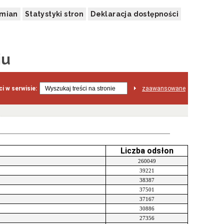
zmian
Statystyki stron
Deklaracja dostępności
ju
i w serwisie:
zaawansowane
Liczba odsłon
260049
39221
38387
37501
37167
30886
27356