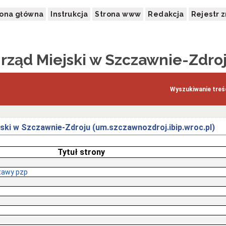
rona główna
Instrukcja
Strona www
Redakcja
Rejestr 
rząd Miejski w Szczawnie-Zdro
Wyszukiwanie treśc
jski w Szczawnie-Zdroju (um.szczawnozdroj.ibip.wroc.pl)
Tytuł strony
tawy pzp