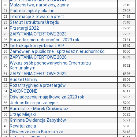
Małżeństwa, narodziny, zgony
20
7816
Podatki i opłaty lokalne
21
7802
Informacje z otwarcia ofert
22
7438
Statut i struktura Urzędu
23
7348
Przetargi 2022
24
7288
ZAPYTANIA OFERTOWE 2023
25
7262
Sprzedaż nieruchomości - 2023 rok
26
7124
Instrukcja korzystania z BIP
27
6949
Zamówienia publiczne i sprzedaż nieruchomości
28
6660
ZAPYTANIA OFERTOWE 2020
29
6589
Wykaz osób pochowanych na Cmentarzu
30
6532
Komunalnym
ZAPYTANIA OFERTOWE 2022
31
6326
Budżet Gminy
32
6306
Rozstrzygnięcia przetargów
33
6275
ZAKOŃCZONE
34
6011
Oświadczenia majątkowe za 2020 rok
35
5852
Jednostki organizacyjne
36
5790
Burmistrz - Marek Ćmikiewicz
37
5743
Urząd Miejski
38
5593
Gminna Ewidencja Zabytków
39
5571
Rewitalizacja
40
5526
Obwieszczenia Burmistrza
41
5445