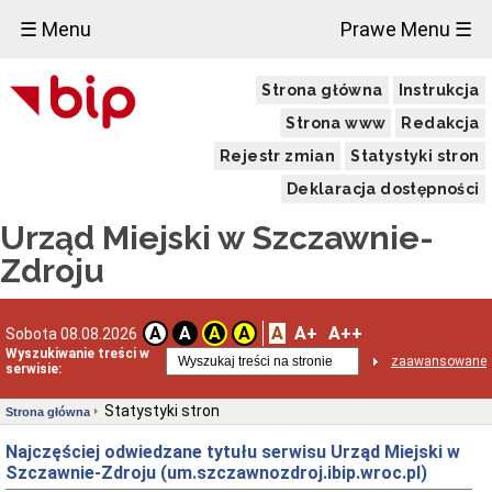
☰ Menu
Prawe Menu ☰
Strona główna
Instrukcja
Strona www
Redakcja
Rejestr zmian
Statystyki stron
Deklaracja dostępności
Urząd Miejski w Szczawnie-
Zdroju
A
A+
A++
A
A
A
A
Sobota 08.08.2026
Wyszukiwanie treści w
zaawansowane
serwisie:
Statystyki stron
Strona główna
Najczęściej odwiedzane tytułu serwisu Urząd Miejski w
Szczawnie-Zdroju (um.szczawnozdroj.ibip.wroc.pl)