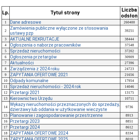
Liczba
Lp.
Tytuł strony
odsłon
Dane adresowe
1
260400
Zamówienia publiczne wyłączone ze stosowania
2
39251
ustawy pzp
AKTUALNE REKRUTACJE
3
38444
Ogłoszenia o naborze pracowników
4
37548
Sprzedaż nieruchomości
5
37202
Ogłoszenia przetargów
6
30909
Aktualności
7
27396
Zarządzenia z 2024 roku
8
24723
ZAPYTANIA OFERTOWE 2021
9
21656
Odpady komunalne
10
17954
Sprzedaż nieruchomości - 2024 rok
11
14046
Przetargi 2021
12
13175
Kierownictwo Urzędu
13
10711
Wykazy nieruchomości przeznaczonych do sprzedaży,
14
9736
dzierżawy lub oddania w użytkowanie wieczyste
Planowanie i zagospodarowanie przestrzenne
15
8913
Przetargi 2023
16
8851
Przetargi 2024
17
8612
ZAPYTANIA OFERTOWE 2024
18
8334
ZAPYTANIA OFERTOWE 2025
19
8010