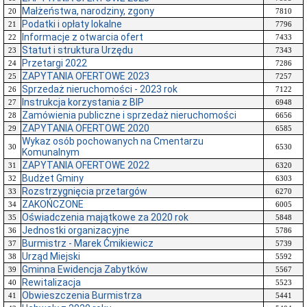
Małżeństwa, narodziny, zgony
20
7810
Podatki i opłaty lokalne
21
7796
Informacje z otwarcia ofert
22
7433
Statut i struktura Urzędu
23
7343
Przetargi 2022
24
7286
ZAPYTANIA OFERTOWE 2023
25
7257
Sprzedaż nieruchomości - 2023 rok
26
7122
Instrukcja korzystania z BIP
27
6948
Zamówienia publiczne i sprzedaż nieruchomości
28
6656
ZAPYTANIA OFERTOWE 2020
29
6585
Wykaz osób pochowanych na Cmentarzu
30
6530
Komunalnym
ZAPYTANIA OFERTOWE 2022
31
6320
Budżet Gminy
32
6303
Rozstrzygnięcia przetargów
33
6270
ZAKOŃCZONE
34
6005
Oświadczenia majątkowe za 2020 rok
35
5848
Jednostki organizacyjne
36
5786
Burmistrz - Marek Ćmikiewicz
37
5739
Urząd Miejski
38
5592
Gminna Ewidencja Zabytków
39
5567
Rewitalizacja
40
5523
Obwieszczenia Burmistrza
41
5441