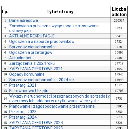
Liczba
Lp.
Tytuł strony
odsłon
Dane adresowe
1
260317
Zamówienia publiczne wyłączone ze stosowania
2
39235
ustawy pzp
AKTUALNE REKRUTACJE
3
38419
Ogłoszenia o naborze pracowników
4
37524
Sprzedaż nieruchomości
5
37183
Ogłoszenia przetargów
6
30898
Aktualności
7
27380
Zarządzenia z 2024 roku
8
24719
ZAPYTANIA OFERTOWE 2021
9
21652
Odpady komunalne
10
17945
Sprzedaż nieruchomości - 2024 rok
11
14044
Przetargi 2021
12
13173
Kierownictwo Urzędu
13
10705
Wykazy nieruchomości przeznaczonych do sprzedaży,
14
9731
dzierżawy lub oddania w użytkowanie wieczyste
Planowanie i zagospodarowanie przestrzenne
15
8905
Przetargi 2023
16
8850
Przetargi 2024
17
8610
ZAPYTANIA OFERTOWE 2024
18
8326
ZAPYTANIA OFERTOWE 2025
19
7995