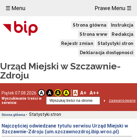
☰ Menu
Prawe Menu ☰
Strona główna
Instrukcja
Strona www
Redakcja
Rejestr zmian
Statystyki stron
Deklaracja dostępności
Urząd Miejski w Szczawnie-
Zdroju
A
A+
A++
A
A
A
A
Piątek 07.08.2026
Wyszukiwanie treści w
zaawansowane
serwisie:
Statystyki stron
Strona główna
Najczęściej odwiedzane tytułu serwisu Urząd Miejski w
Szczawnie-Zdroju (um.szczawnozdroj.ibip.wroc.pl)