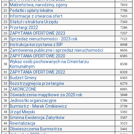
Małżeństwa, narodziny, zgony
20
7810
Podatki i opłaty lokalne
21
7796
Informacje z otwarcia ofert
22
7433
Statut i struktura Urzędu
23
7343
Przetargi 2022
24
7286
ZAPYTANIA OFERTOWE 2023
25
7257
Sprzedaż nieruchomości - 2023 rok
26
7122
Instrukcja korzystania z BIP
27
6948
Zamówienia publiczne i sprzedaż nieruchomości
28
6656
ZAPYTANIA OFERTOWE 2020
29
6585
Wykaz osób pochowanych na Cmentarzu
30
6530
Komunalnym
ZAPYTANIA OFERTOWE 2022
31
6320
Budżet Gminy
32
6303
Rozstrzygnięcia przetargów
33
6270
ZAKOŃCZONE
34
6005
Oświadczenia majątkowe za 2020 rok
35
5848
Jednostki organizacyjne
36
5786
Burmistrz - Marek Ćmikiewicz
37
5739
Urząd Miejski
38
5592
Gminna Ewidencja Zabytków
39
5567
Rewitalizacja
40
5523
Obwieszczenia Burmistrza
41
5441