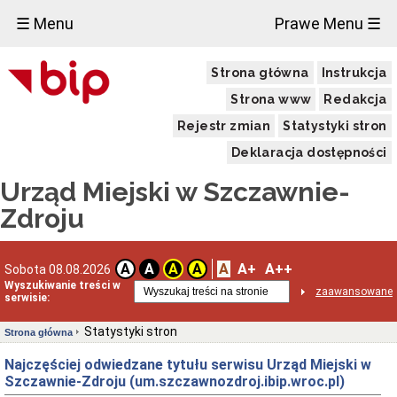
☰ Menu
Prawe Menu ☰
Strona główna
Instrukcja
Strona www
Redakcja
Rejestr zmian
Statystyki stron
Deklaracja dostępności
Urząd Miejski w Szczawnie-
Zdroju
A
A+
A++
A
A
A
A
Sobota 08.08.2026
Wyszukiwanie treści w
zaawansowane
serwisie:
Statystyki stron
Strona główna
Najczęściej odwiedzane tytułu serwisu Urząd Miejski w
Szczawnie-Zdroju (um.szczawnozdroj.ibip.wroc.pl)