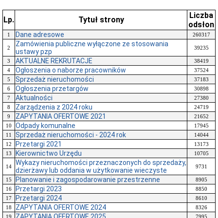
Liczba
Lp.
Tytuł strony
odsłon
Dane adresowe
1
260317
Zamówienia publiczne wyłączone ze stosowania
2
39235
ustawy pzp
AKTUALNE REKRUTACJE
3
38419
Ogłoszenia o naborze pracowników
4
37524
Sprzedaż nieruchomości
5
37183
Ogłoszenia przetargów
6
30898
Aktualności
7
27380
Zarządzenia z 2024 roku
8
24719
ZAPYTANIA OFERTOWE 2021
9
21652
Odpady komunalne
10
17945
Sprzedaż nieruchomości - 2024 rok
11
14044
Przetargi 2021
12
13173
Kierownictwo Urzędu
13
10705
Wykazy nieruchomości przeznaczonych do sprzedaży,
14
9731
dzierżawy lub oddania w użytkowanie wieczyste
Planowanie i zagospodarowanie przestrzenne
15
8905
Przetargi 2023
16
8850
Przetargi 2024
17
8610
ZAPYTANIA OFERTOWE 2024
18
8326
ZAPYTANIA OFERTOWE 2025
19
7995