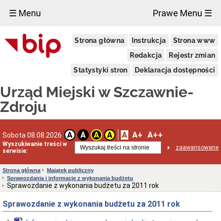
×
☰ Menu
Prawe Menu ☰
Urząd
Strona główna
Instrukcja
Strona www
Miejski
Aktualności
Redakcja
Rejestr zmian
Dane
Statystyki stron
Deklaracja dostępności
adresowe
Dni
Urząd Miejski w Szczawnie-
i
godziny
Zdroju
otwarcia
Urzędu
Wykaz
A
A+
A++
A
A
A
A
Sobota 08.08.2026
telefonów
Wyszukiwanie treści w
zaawansowane
Kierownictwo
serwisie:
Urzędu
Statut
Strona główna
Majątek publiczny
i
Sprawozdania i informacje z wykonania budżetu
struktura
Sprawozdanie z wykonania budżetu za 2011 rok
Urzędu
Sprawozdanie z wykonania budżetu za 2011 rok
Obwieszczenia
Burmistrza