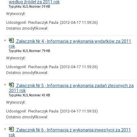
według źródeł za 2011 rok
publiczne
Typ pliku: XLS, Rozmiar: 39 KB
i
sprzedaż
Wytworzył:
nieruchomości
Udostępnił:
Piechaczyk Paula
(2012-04-17 11:59:26)
Ogłoszenia
Ostatnio zmodyfikował:
przetargów
Informacje
Załącznik Nr 4 - Informacja z wykonania wydatków za 2011
z
rok
otwarcia
ofert
Typ pliku: XLS, Rozmiar: 79 KB
Wytworzył:
Rozstrzygnięcia
przetargów
Udostępnił:
Piechaczyk Paula
(2012-04-17 11:59:26)
Zamówienia
Ostatnio zmodyfikował:
publiczne
wyłączone
ze
Załącznik Nr 5 - Informacja z wykonania zadań zleconych za
stosowania
2011 rok
ustawy
Typ pliku: XLS, Rozmiar: 43 KB
pzp
Wytworzył:
Sprzedaż
Udostępnił:
Piechaczyk Paula
(2012-04-17 11:59:53)
nieruchomości
Ostatnio zmodyfikował:
Wykazy
nieruchomości
przeznaczonych
Załącznik Nr 6 - Informacja z wykonania inwestycji za 2011
do
rok