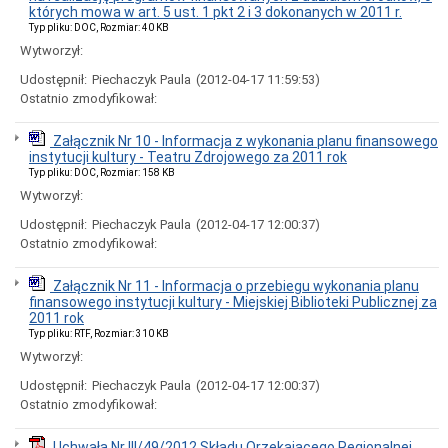
których mowa w art. 5 ust. 1 pkt 2 i 3 dokonanych w 2011 r.
Czyste
Typ pliku: DOC, Rozmiar: 40 KB
Powietrze
Wytworzył:
-
Punkt
Udostępnił:
Piechaczyk Paula
(2012-04-17 11:59:53)
konsultacyjny
Ostatnio zmodyfikował:
dla
Mieszkańców
Szczawna-
Załącznik Nr 10 - Informacja z wykonania planu finansowego
Zdroju
instytucji kultury - Teatru Zdrojowego za 2011 rok
Decyzje
Typ pliku: DOC, Rozmiar: 158 KB
środowiskowe
Wytworzył:
Dowody
Udostępnił:
Piechaczyk Paula
(2012-04-17 12:00:37)
osobiste
Ostatnio zmodyfikował:
Dotacje
Działalność
Załącznik Nr 11 - Informacja o przebiegu wykonania planu
gospodarcza
finansowego instytucji kultury - Miejskiej Biblioteki Publicznej za
Gospodarka
2011 rok
komunalna
Typ pliku: RTF, Rozmiar: 310 KB
Gospodarka
Wytworzył:
mieszkaniowa
Udostępnił:
Piechaczyk Paula
(2012-04-17 12:00:37)
Klauzule
Ostatnio zmodyfikował:
Informacyjne
(RODO)
Uchwała Nr III/49/2012 Składu Orzekającego Regionalnej