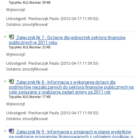
sprzedaży,
Typ pliku: XLS, Rozmiar: 29 KB
dzierżawy
Wytworzył:
lub
oddania
Udostępnił:
Piechaczyk Paula
(2012-04-17 11:59:53)
w
Ostatnio zmodyfikował:
użytkowanie
wieczyste
Załącznik Nr 7 - Dotacje dla jednostek sektora finansów
Ogłoszenia
publicznych w 2011 roku
przetargów
Typ pliku: XLS, Rozmiar: 22 KB
na
najem
Wytworzył:
nieruchomości
Udostępnił:
Piechaczyk Paula
(2012-04-17 11:59:53)
Wybory
Ostatnio zmodyfikował:
WYBORY
PREZYDENTA
Załącznik Nr 8 - Informacja z wykonania dotacji dla
RP
podmiotów niezaliczanych do sektora finansów publicznych na
-
cele związane z realizacją zadań gminy za 2011 rok
2025
Typ pliku: XLS, Rozmiar: 17 KB
ARCHIWUM
Wytworzył:
Poradnik
interesanta
Udostępnił:
Piechaczyk Paula
(2012-04-17 11:59:53)
Ostatnio zmodyfikował:
Bon
energetyczny
Budżet
Załącznik Nr 9 - Informacja o zmianach w planie wydatków
obywatelski
na realizację programów finansowanych z udziałem środków, o