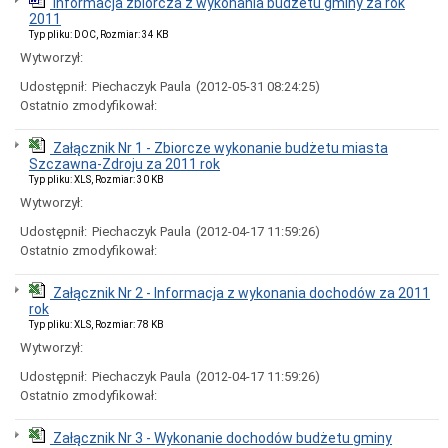
Informacja zbiorcza z wykonania budżetu gminy za rok
Interpretacje
2011
Burmistrza
Typ pliku: DOC, Rozmiar: 34 KB
Ogłoszenia
Wytworzył:
o
naborze
Udostępnił:
Piechaczyk Paula
(2012-05-31 08:24:25)
pracowników
Ostatnio zmodyfikował:
Ogłoszenia,
obwieszczenia,
Załącznik Nr 1 - Zbiorcze wykonanie budżetu miasta
informacje
Szczawna-Zdroju za 2011 rok
innych
instytucji
Typ pliku: XLS, Rozmiar: 30 KB
Wytworzył:
Uchwała
antysmogowa
Udostępnił:
Piechaczyk Paula
(2012-04-17 11:59:26)
Uchwała
Ostatnio zmodyfikował:
dla
województwa
dolnośląskiego
Załącznik Nr 2 - Informacja z wykonania dochodów za 2011
rok
Fundusz
Typ pliku: XLS, Rozmiar: 78 KB
Szerokopasmowy
Wytworzył:
Konkurs
na
Udostępnił:
Piechaczyk Paula
(2012-04-17 11:59:26)
udzielenie
Ostatnio zmodyfikował:
dotacji
celowej
Załącznik Nr 3 - Wykonanie dochodów budżetu gminy
Zamówienia