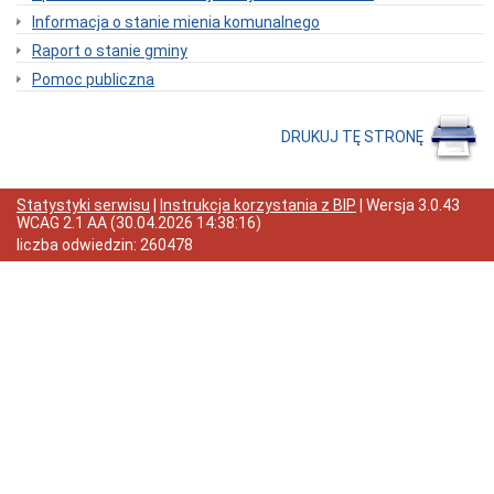
Interpretacje
Informacja o stanie mienia komunalnego
Burmistrza
Ogłoszenia
Raport o stanie gminy
o
Pomoc publiczna
naborze
pracowników
Ogłoszenia,
DRUKUJ TĘ STRONĘ
obwieszczenia,
informacje
innych
instytucji
Statystyki serwisu
|
Instrukcja korzystania z BIP
| Wersja
3.0.43
WCAG 2.1 AA
(
30.04.2026 14:38:16
)
Uchwała
antysmogowa
liczba odwiedzin:
260478
Uchwała
dla
województwa
dolnośląskiego
Fundusz
Szerokopasmowy
Konkurs
na
udzielenie
dotacji
celowej
Zamówienia