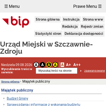
×
☰ Menu
Prawe Menu ☰
Urząd
Strona główna
Instrukcja
Strona www
Miejski
Aktualności
Redakcja
Rejestr zmian
Dane
Statystyki stron
Deklaracja dostępności
adresowe
Dni
Urząd Miejski w Szczawnie-
i
godziny
Zdroju
otwarcia
Urzędu
Wykaz
A
A+
A++
A
A
A
A
Niedziela 09.08.2026
telefonów
Wyszukiwanie treści w
zaawansowane
Kierownictwo
serwisie:
Urzędu
Statut
Majątek publiczny
Strona główna
i
struktura
Majątek publiczny
Urzędu
Obwieszczenia
Budżet Gminy
Burmistrza
Sprawozdania i informacje z wykonania budżetu