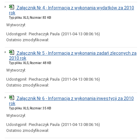
sprzedaży,
dzierżawy
Załącznik Nr 4 - Informacja z wykonania wydatków za 2010
lub
rok
oddania
Typ pliku: XLS, Rozmiar: 83 KB
w
Wytworzył:
użytkowanie
wieczyste
Udostępnił:
Piechaczyk Paula
(2011-04-13 08:06:16)
Ogłoszenia
Ostatnio zmodyfikował:
przetargów
na
Załącznik Nr 5 - Informacja z wykonania zadań zleconych za
najem
2010 rok
nieruchomości
Typ pliku: XLS, Rozmiar: 48 KB
Wybory
Wytworzył:
WYBORY
PREZYDENTA
Udostępnił:
Piechaczyk Paula
(2011-04-13 08:06:16)
RP
Ostatnio zmodyfikował:
-
2025
Załącznik Nr 6 - Informacja z wykonania inwestycji za 2010
ARCHIWUM
rok
Poradnik
Typ pliku: XLS, Rozmiar: 35 KB
interesanta
Wytworzył:
Bon
Udostępnił:
Piechaczyk Paula
(2011-04-13 08:06:16)
energetyczny
Ostatnio zmodyfikował:
Budżet
obywatelski