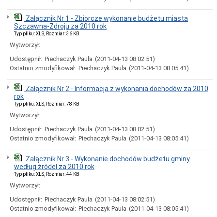
publiczne
i
Załącznik Nr 1 - Zbiorcze wykonanie budżetu miasta
sprzedaż
Szczawna-Zdroju za 2010 rok
nieruchomości
Typ pliku: XLS, Rozmiar: 36 KB
Ogłoszenia
Wytworzył:
przetargów
Informacje
Udostępnił:
Piechaczyk Paula
(2011-04-13 08:02:51)
z
Ostatnio zmodyfikował:
Piechaczyk Paula
(2011-04-13 08:05:41)
otwarcia
ofert
Załącznik Nr 2 - Informacja z wykonania dochodów za 2010
Rozstrzygnięcia
rok
przetargów
Typ pliku: XLS, Rozmiar: 78 KB
Zamówienia
Wytworzył:
publiczne
wyłączone
Udostępnił:
Piechaczyk Paula
(2011-04-13 08:02:51)
ze
Ostatnio zmodyfikował:
Piechaczyk Paula
(2011-04-13 08:05:41)
stosowania
ustawy
pzp
Załącznik Nr 3 - Wykonanie dochodów budżetu gminy
według źródeł za 2010 rok
Sprzedaż
Typ pliku: XLS, Rozmiar: 44 KB
nieruchomości
Wytworzył:
Wykazy
nieruchomości
Udostępnił:
Piechaczyk Paula
(2011-04-13 08:02:51)
przeznaczonych
Ostatnio zmodyfikował:
Piechaczyk Paula
(2011-04-13 08:05:41)
do