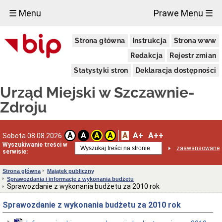
×
☰ Menu
Prawe Menu ☰
Urząd
Strona główna
Instrukcja
Strona www
Miejski
Aktualności
Redakcja
Rejestr zmian
Dane
Statystyki stron
Deklaracja dostępności
adresowe
Dni
Urząd Miejski w Szczawnie-
i
godziny
Zdroju
otwarcia
Urzędu
Wykaz
A
A+
A++
A
A
A
A
Sobota 08.08.2026
telefonów
Wyszukiwanie treści w
zaawansowane
Kierownictwo
serwisie:
Urzędu
Statut
Strona główna
Majątek publiczny
i
Sprawozdania i informacje z wykonania budżetu
struktura
Sprawozdanie z wykonania budżetu za 2010 rok
Urzędu
Sprawozdanie z wykonania budżetu za 2010 rok
Obwieszczenia
Burmistrza