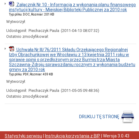
Koncesje
Załącznik Nr 10 - Informacja z wykonania planu finansowego
alkoholowe
instytucji kultury - Miejskiej Biblioteki Publicznej za 2010 rok
Małżeństwa,
Typ pliku: DOC, Rozmiar: 201 KB
narodziny,
Wytworzył:
zgony
Udostępnił:
Piechaczyk Paula
(2011-04-13 08:07:32)
Meldunki
Ostatnio zmodyfikował:
Nieruchomości
Nieodpłatna
Uchwała Nr III/76/2011 Składu Orzekającego Regionalnej
pomoc
Izby Obrachunkowej we Wrocławiu z 13 kwietnia 2011 roku w
prawna
sprawie opinii o przedłożonym przez Burmistrza Miasta
Ochrona
Szczawna-Zdroju sprawozdaniu rocznym z wykonania budżetu
Środowiska
gminy za 2010 rok
Typ pliku: PDF, Rozmiar: 459 KB
Odpady
komunalne
Wytworzył:
Operat
Udostępnił:
Piechaczyk Paula
(2011-05-05 09:48:36)
Uzdrowiskowy
Ostatnio zmodyfikował:
Oświata
Planowanie
i
DRUKUJ TĘ STRONĘ
zagospodarowanie
przestrzenne
Plan
miejscowy
Statystyki serwisu
|
Instrukcja korzystania z BIP
| Wersja
3.0.43