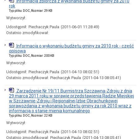
Informacja zbiorcza z wykonania budżetu gminy za 2010
Interpretacje
rok
Burmistrza
Typ pliku: DOC, Rozmiar: 29 KB
Ogłoszenia
Wytworzył:
o
naborze
Udostępnił:
Piechaczyk Paula
(2011-06-01 11:28:49)
pracowników
Ostatnio zmodyfikował:
Ogłoszenia,
obwieszczenia,
Informacja o wykonaniu budżetu gminy za 2010 rok - część
informacje
opisowa
innych
instytucji
Typ pliku: DOC, Rozmiar: 200 KB
Wytworzył:
Uchwała
antysmogowa
Udostępnił:
Piechaczyk Paula
(2011-04-13 08:02:51)
Uchwała
Ostatnio zmodyfikował:
Piechaczyk Paula
(2011-04-13 08:05:41)
dla
województwa
dolnośląskiego
Zarządzenie Nr 19/11 Burmistrza Szczawna-Zdroju z dnia
29 marca 2011 roku w sprawie przedstawienia Radzie Miejskiej
Fundusz
w Szczawnie-Zdroju i Regionalnej Izbie Obrachunkowej
Szerokopasmowy
sprawozdania z wykonania budżetu gminy za rok 2010 wraz z
Konkurs
informacją o stanie mienia komunalnego
na
Typ pliku: DOC, Rozmiar: 22 KB
udzielenie
Wytworzył:
dotacji
celowej
Udostępnił:
Piechaczyk Paula
(2011-04-13 08:02:51)
Zamówienia
Ostatnio zmodyfikował:
Piechaczyk Paula
(2011-04-13 08:05:41)