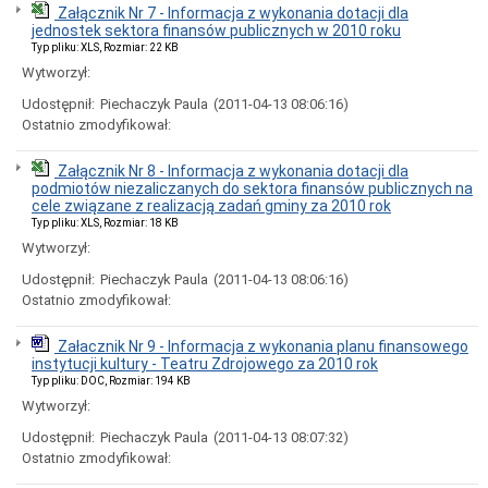
Załącznik Nr 7 - Informacja z wykonania dotacji dla
Czyste
jednostek sektora finansów publicznych w 2010 roku
Powietrze
Typ pliku: XLS, Rozmiar: 22 KB
-
Wytworzył:
Punkt
konsultacyjny
Udostępnił:
Piechaczyk Paula
(2011-04-13 08:06:16)
dla
Ostatnio zmodyfikował:
Mieszkańców
Szczawna-
Zdroju
Załącznik Nr 8 - Informacja z wykonania dotacji dla
Decyzje
podmiotów niezaliczanych do sektora finansów publicznych na
środowiskowe
cele związane z realizacją zadań gminy za 2010 rok
Typ pliku: XLS, Rozmiar: 18 KB
Dowody
osobiste
Wytworzył:
Dotacje
Udostępnił:
Piechaczyk Paula
(2011-04-13 08:06:16)
Działalność
Ostatnio zmodyfikował:
gospodarcza
Gospodarka
Załacznik Nr 9 - Informacja z wykonania planu finansowego
komunalna
instytucji kultury - Teatru Zdrojowego za 2010 rok
Typ pliku: DOC, Rozmiar: 194 KB
Gospodarka
mieszkaniowa
Wytworzył:
Klauzule
Udostępnił:
Piechaczyk Paula
(2011-04-13 08:07:32)
Informacyjne
Ostatnio zmodyfikował:
(RODO)