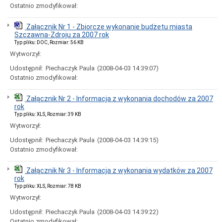
publiczne
Ostatnio zmodyfikował:
i
sprzedaż
Załącznik Nr 1 - Zbiorcze wykonanie budżetu miasta
nieruchomości
Szczawna-Zdroju za 2007 rok
Ogłoszenia
Typ pliku: DOC, Rozmiar: 56 KB
przetargów
Wytworzył:
Informacje
z
Udostępnił:
Piechaczyk Paula
(2008-04-03 14:39:07)
otwarcia
Ostatnio zmodyfikował:
ofert
Rozstrzygnięcia
Załącznik Nr 2 - Informacja z wykonania dochodów za 2007
przetargów
rok
Zamówienia
Typ pliku: XLS, Rozmiar: 39 KB
publiczne
Wytworzył:
wyłączone
ze
Udostępnił:
Piechaczyk Paula
(2008-04-03 14:39:15)
stosowania
Ostatnio zmodyfikował:
ustawy
pzp
Załącznik Nr 3 - Informacja z wykonania wydatków za 2007
Sprzedaż
rok
nieruchomości
Typ pliku: XLS, Rozmiar: 78 KB
Wykazy
Wytworzył:
nieruchomości
przeznaczonych
Udostępnił:
Piechaczyk Paula
(2008-04-03 14:39:22)
do
Ostatnio zmodyfikował: