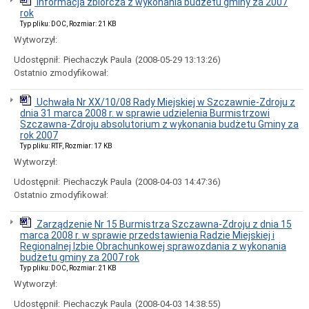
Informacja zbiorcza z wykonania budżetu gminy za 2007
Interpretacje
rok
Burmistrza
Typ pliku: DOC, Rozmiar: 21 KB
Ogłoszenia
Wytworzył:
o
naborze
Udostępnił:
Piechaczyk Paula
(2008-05-29 13:13:26)
pracowników
Ostatnio zmodyfikował:
Ogłoszenia,
obwieszczenia,
Uchwała Nr XX/10/08 Rady Miejskiej w Szczawnie-Zdroju z
informacje
dnia 31 marca 2008 r. w sprawie udzielenia Burmistrzowi
innych
Szczawna-Zdroju absolutorium z wykonania budżetu Gminy za
instytucji
rok 2007
Uchwała
Typ pliku: RTF, Rozmiar: 17 KB
antysmogowa
Wytworzył:
Uchwała
dla
Udostępnił:
Piechaczyk Paula
(2008-04-03 14:47:36)
województwa
Ostatnio zmodyfikował:
dolnośląskiego
Fundusz
Zarządzenie Nr 15 Burmistrza Szczawna-Zdroju z dnia 15
Szerokopasmowy
marca 2008 r. w sprawie przedstawienia Radzie Miejskiej i
Konkurs
Regionalnej Izbie Obrachunkowej sprawozdania z wykonania
na
budżetu gminy za 2007 rok
udzielenie
Typ pliku: DOC, Rozmiar: 21 KB
dotacji
Wytworzył:
celowej
Zamówienia
Udostępnił:
Piechaczyk Paula
(2008-04-03 14:38:55)