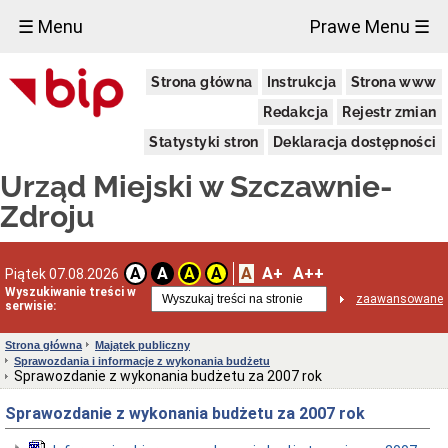
×
☰ Menu
Prawe Menu ☰
Urząd
Strona główna
Instrukcja
Strona www
Miejski
Aktualności
Redakcja
Rejestr zmian
Dane
Statystyki stron
Deklaracja dostępności
adresowe
Dni
Urząd Miejski w Szczawnie-
i
godziny
Zdroju
otwarcia
Urzędu
Wykaz
A
A+
A++
A
A
A
A
Piątek 07.08.2026
telefonów
Wyszukiwanie treści w
zaawansowane
Kierownictwo
serwisie:
Urzędu
Statut
Strona główna
Majątek publiczny
i
Sprawozdania i informacje z wykonania budżetu
struktura
Sprawozdanie z wykonania budżetu za 2007 rok
Urzędu
Sprawozdanie z wykonania budżetu za 2007 rok
Obwieszczenia
Burmistrza