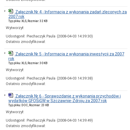
sprzedaży,
dzierżawy
lub
Załącznik Nr 4 - Informacja z wykonania zadań zleconych za
oddania
2007 rok
w
Typ pliku: XLS, Rozmiar: 32 KB
użytkowanie
Wytworzył:
wieczyste
Udostępnił:
Piechaczyk Paula
(2008-04-03 14:39:30)
Ogłoszenia
przetargów
Ostatnio zmodyfikował:
na
najem
Załącznik Nr 5 - Informacja z wykonania inwestycji za 2007
nieruchomości
rok
Wybory
Typ pliku: XLS, Rozmiar: 30 KB
WYBORY
Wytworzył:
PREZYDENTA
RP
Udostępnił:
Piechaczyk Paula
(2008-04-03 14:39:38)
-
Ostatnio zmodyfikował:
2025
ARCHIWUM
Załącznik Nr 6 - Sprawozdanie z wykonania przychodów i
wydatków GFOŚiGW w Szczawnie-Zdroju za 2007 rok
Poradnik
interesanta
Typ pliku: DOC, Rozmiar: 23 KB
Wytworzył:
Bon
energetyczny
Udostępnił:
Piechaczyk Paula
(2008-04-03 14:39:49)
Budżet
Ostatnio zmodyfikował:
obywatelski