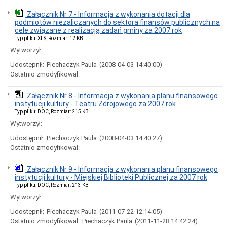
Czyste
Załącznik Nr 7 - Informacja z wykonania dotacji dla
Powietrze
podmiotów niezaliczanych do sektora finansów publicznych na
-
cele związane z realizacją zadań gminy za 2007 rok
Punkt
Typ pliku: XLS, Rozmiar: 12 KB
konsultacyjny
Wytworzył:
dla
Mieszkańców
Udostępnił:
Piechaczyk Paula
(2008-04-03 14:40:00)
Szczawna-
Ostatnio zmodyfikował:
Zdroju
Decyzje
środowiskowe
Załącznik Nr 8 - Informacja z wykonania planu finansowego
instytucji kultury - Teatru Zdrojowego za 2007 rok
Dowody
Typ pliku: DOC, Rozmiar: 215 KB
osobiste
Wytworzył:
Dotacje
Udostępnił:
Piechaczyk Paula
(2008-04-03 14:40:27)
Działalność
gospodarcza
Ostatnio zmodyfikował:
Gospodarka
komunalna
Załącznik Nr 9 - Informacja z wykonania planu finansowego
instytucji kultury - Miejskiej Biblioteki Publicznej za 2007 rok
Gospodarka
Typ pliku: DOC, Rozmiar: 213 KB
mieszkaniowa
Wytworzył:
Klauzule
Informacyjne
Udostępnił:
Piechaczyk Paula
(2011-07-22 12:14:05)
(RODO)
Ostatnio zmodyfikował:
Piechaczyk Paula
(2011-11-28 14:42:24)