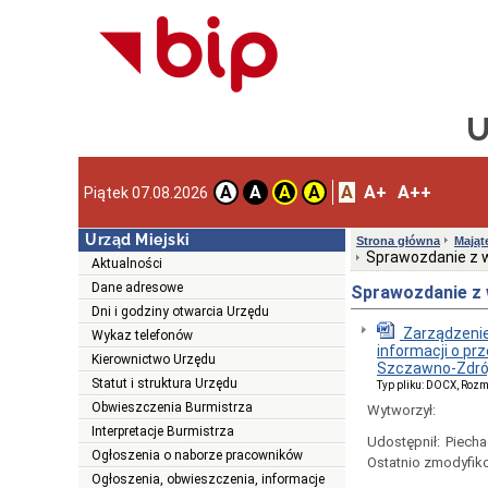
U
A
A+
A++
A
A
A
A
Piątek 07.08.2026
Urząd Miejski
Strona główna
Mająt
Sprawozdanie z w
Aktualności
Dane adresowe
Sprawozdanie z 
Dni i godziny otwarcia Urzędu
Zarządzenie
Wykaz telefonów
informacji o pr
Kierownictwo Urzędu
Szczawno-Zdrój 
Statut i struktura Urzędu
Typ pliku: DOCX, Rozm
Obwieszczenia Burmistrza
Wytworzył:
Interpretacje Burmistrza
Udostępnił:
Piecha
Ogłoszenia o naborze pracowników
Ostatnio zmodyfik
Ogłoszenia, obwieszczenia, informacje