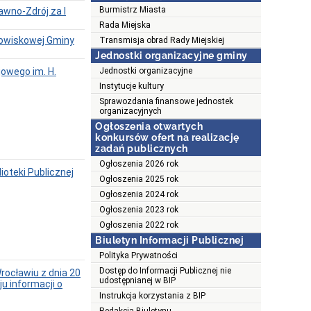
Burmistrz Miasta
awno-Zdrój za I
Rada Miejska
drowiskowej Gminy
Transmisja obrad Rady Miejskiej
Jednostki organizacyjne gminy
jowego im. H.
Jednostki organizacyjne
Instytucje kultury
Sprawozdania finansowe jednostek
organizacyjnych
Ogłoszenia otwartych
konkursów ofert na realizację
zadań publicznych
Ogłoszenia 2026 rok
ioteki Publicznej
Ogłoszenia 2025 rok
Ogłoszenia 2024 rok
Ogłoszenia 2023 rok
Ogłoszenia 2022 rok
Biuletyn Informacji Publicznej
Polityka Prywatności
Dostęp do Informacji Publicznej nie
rocławiu z dnia 20
udostępnianej w BIP
u informacji o
Instrukcja korzystania z BIP