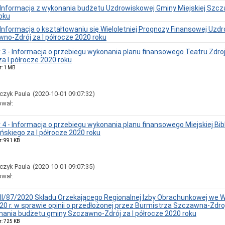
- Informacja z wykonania budżetu Uzdrowiskowej Gminy Miejskiej Szcz
oku
- Informacja o kształtowaniu się Wieloletniej Prognozy Finansowej Uz
wno-Zdrój za I półrocze 2020 roku
r 3 - Informacja o przebiegu wykonania planu finansowego Teatru Zdro
a I półrocze 2020 roku
r: 1 MB
czyk Paula
(2020-10-01 09:07:32)
ował:
 4 - Informacja o przebiegu wykonania planu finansowego Miejskiej Bibl
eńskiego za I półrocze 2020 roku
r: 991 KB
czyk Paula
(2020-10-01 09:07:35)
ował:
III/87/2020 Składu Orzekającego Regionalnej Izby Obrachunkowej we W
20 r. w sprawie opinii o przedłożonej przez Burmistrza Szczawna-Zdroj
nania budżetu gminy Szczawno-Zdrój za I półrocze 2020 roku
r: 725 KB