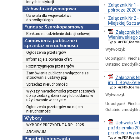
innych instytucji
Załącznik Nr 1 
Uchwała antysmogowa
półrocze 2020 r
Uchwała dla województwa
Załącznik Nr 2 
dolnośląskiego
Miejskiej Szcza
Fundusz Szerokopasmowy
Załącznik N
Konkurs na udzielenie dotacji celowej
Wieniawskiego z
Zamówienia publiczne i
Typ pliku: PDF, Rozmia
sprzedaż nieruchomości
Wytworzył:
Ogłoszenia przetargów
Udostępnił:
Piecha
Informacje z otwarcia ofert
Ostatnio zmodyfik
Rozstrzygnięcia przetargów
Zamówienia publiczne wyłączone ze
Załącznik Nr
stosowania ustawy pzp
im. T. Boya-Żel
Sprzedaż nieruchomości
Typ pliku: PDF, Rozmia
Wykazy nieruchomości przeznaczonych
Wytworzył:
do sprzedaży, dzierżawy lub oddania w
użytkowanie wieczyste
Udostępnił:
Piecha
Ogłoszenia przetargów na najem
Ostatnio zmodyfik
nieruchomości
Wybory
Uchwała Nr 
WYBORY PREZYDENTA RP - 2025
października 20
ARCHIWUM
przebiegu wyko
Typ pliku: PDF, Rozmia
Poradnik interesanta