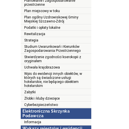
Planowanie i zagospodarowanie
przestrzenne
Plan miejscowy w toku
Plan ogólny Uzdrowiskowej Gminy
Miejskiej Szczawno-Zdrój
Podatki i opłaty lokalne
Rewitalizacja
Strategia
Studium Uwarunkowań i Kierunków
Zagospodarowania Przestrzennego
Stwierdzenie zgodności kserokopii z
oryginałem
Uchwała krajobrazowa
Wpis do ewidencji innych obiektów, w
których są świadczone usługi
hotelarskie, nie będącego obiektem
hotelarskim
Zabytki
Żłobki i kluby dziecięce
Cyberbezpieczeństwo
Elektroniczna Skrzynka
Podawcza
Informacja
Wykazy rejestrów i ewidencji