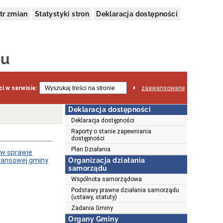
tr zmian
Statystyki stron
Deklaracja dostępności
ju
i w serwisie:
zaawansowane
Deklaracja dostępności
Deklaracja dostępności
Raporty o stanie zapewniania
dostępności
Plan Działania
 w sprawie
inansowej gminy
Organizacja działania
samorządu
Wspólnota samorządowa
Podstawy prawne działania samorządu
(ustawy, statuty)
Zadania Gminy
Organy Gminy