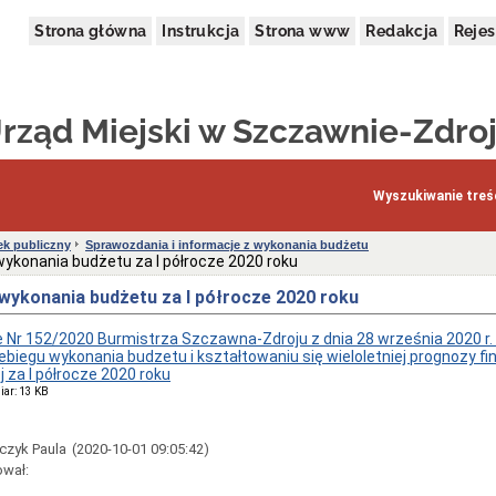
Strona główna
Instrukcja
Strona www
Redakcja
Rejes
rząd Miejski w Szczawnie-Zdro
Wyszukiwanie treśc
ek publiczny
Sprawozdania i informacje z wykonania budżetu
ykonania budżetu za I półrocze 2020 roku
wykonania budżetu za I półrocze 2020 roku
 Nr 152/2020 Burmistrza Szczawna-Zdroju z dnia 28 września 2020 r.
zebiegu wykonania budzetu i kształtowaniu się wieloletniej prognozy f
za I półrocze 2020 roku
iar: 13 KB
czyk Paula
(2020-10-01 09:05:42)
ował: