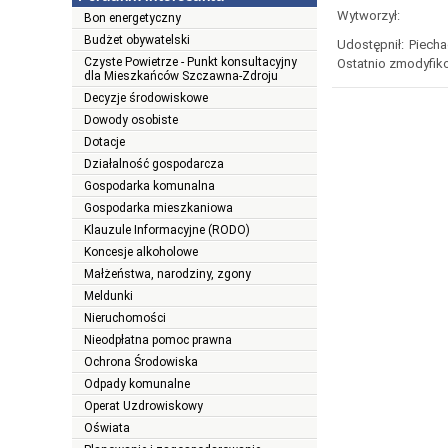
Wytworzył:
Bon energetyczny
Budżet obywatelski
Udostępnił:
Piecha
Czyste Powietrze - Punkt konsultacyjny
Ostatnio zmodyfik
dla Mieszkańców Szczawna-Zdroju
Decyzje środowiskowe
Dowody osobiste
Dotacje
Działalność gospodarcza
Gospodarka komunalna
Gospodarka mieszkaniowa
Klauzule Informacyjne (RODO)
Koncesje alkoholowe
Małżeństwa, narodziny, zgony
Meldunki
Nieruchomości
Nieodpłatna pomoc prawna
Ochrona Środowiska
Odpady komunalne
Operat Uzdrowiskowy
Oświata