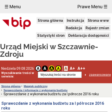
×
☰ Menu
Prawe Menu ☰
Urząd
Strona główna
Instrukcja
Strona www
Miejski
Aktualności
Redakcja
Rejestr zmian
Dane
Statystyki stron
Deklaracja dostępności
adresowe
Dni
Urząd Miejski w Szczawnie-
i
godziny
Zdroju
otwarcia
Urzędu
Wykaz
A
A+
A++
A
A
A
A
Niedziela 09.08.2026
telefonów
Wyszukiwanie treści w
zaawansowane
Kierownictwo
serwisie:
Urzędu
Statut
Strona główna
Majątek publiczny
i
Sprawozdania i informacje z wykonania budżetu
struktura
Sprawozdanie z wykonania budżetu za I półrocze 2016 roku
Urzędu
Sprawozdanie z wykonania budżetu za I półrocze 2016
Obwieszczenia
Burmistrza
roku