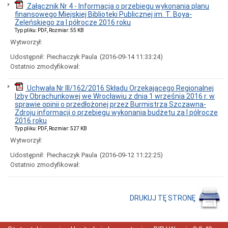
publiczne
Załącznik Nr 4 - Informacja o przebiegu wykonania planu
i
finansowego Miejskiej Biblioteki Publicznej im. T. Boya-
sprzedaż
Żeleńskiego za I półrocze 2016 roku
nieruchomości
Typ pliku: PDF, Rozmiar: 55 KB
Ogłoszenia
Wytworzył:
przetargów
Udostępnił:
Piechaczyk Paula
(2016-09-14 11:33:24)
Informacje
Ostatnio zmodyfikował:
z
otwarcia
ofert
Uchwała Nr III/162/2016 Składu Orzekającego Regionalnej
Izby Obrachunkowej we Wrocławiu z dnia 1 września 2016 r. w
Rozstrzygnięcia
sprawie opinii o przedłożonej przez Burmistrza Szczawna-
przetargów
Zdroju informacji o przebiegu wykonania budżetu za I półrocze
Zamówienia
2016 roku
publiczne
Typ pliku: PDF, Rozmiar: 527 KB
wyłączone
Wytworzył:
ze
stosowania
Udostępnił:
Piechaczyk Paula
(2016-09-12 11:22:25)
ustawy
Ostatnio zmodyfikował:
pzp
Sprzedaż
nieruchomości
DRUKUJ TĘ STRONĘ
Wykazy
nieruchomości
przeznaczonych
do