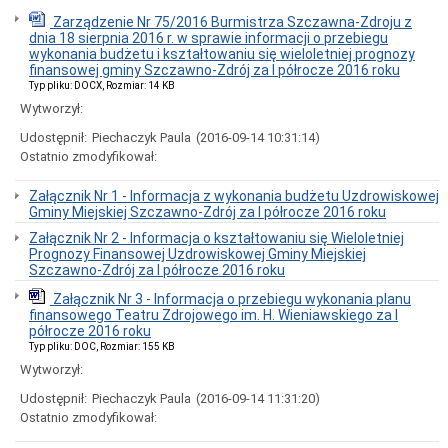
Interpretacje
Burmistrza
Zarządzenie Nr 75/2016 Burmistrza Szczawna-Zdroju z
dnia 18 sierpnia 2016 r. w sprawie informacji o przebiegu
Ogłoszenia
wykonania budżetu i kształtowaniu się wieloletniej prognozy
o
finansowej gminy Szczawno-Zdrój za I półrocze 2016 roku
naborze
Typ pliku: DOCX, Rozmiar: 14 KB
pracowników
Wytworzył:
Ogłoszenia,
obwieszczenia,
Udostępnił:
Piechaczyk Paula
(2016-09-14 10:31:14)
informacje
Ostatnio zmodyfikował:
innych
instytucji
Załącznik Nr 1 - Informacja z wykonania budżetu Uzdrowiskowej
Uchwała
Gminy Miejskiej Szczawno-Zdrój za I półrocze 2016 roku
antysmogowa
Załącznik Nr 2 - Informacja o kształtowaniu się Wieloletniej
Uchwała
Prognozy Finansowej Uzdrowiskowej Gminy Miejskiej
dla
Szczawno-Zdrój za I półrocze 2016 roku
województwa
dolnośląskiego
Załącznik Nr 3 - Informacja o przebiegu wykonania planu
Fundusz
finansowego Teatru Zdrojowego im. H. Wieniawskiego za I
Szerokopasmowy
półrocze 2016 roku
Typ pliku: DOC, Rozmiar: 155 KB
Konkurs
na
Wytworzył:
udzielenie
Udostępnił:
Piechaczyk Paula
(2016-09-14 11:31:20)
dotacji
celowej
Ostatnio zmodyfikował:
Zamówienia