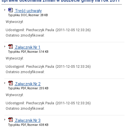
sprawie dokonania zmian w budżecie gminy na rok 2011
Interpretacje
Burmistrza
Treść uchwały
Ogłoszenia
Typ pliku: DOC, Rozmiar: 28 KB
o
Wytworzył:
naborze
pracowników
Udostępnił:
Piechaczyk Paula
(2011-12-05 12:33:26)
Ogłoszenia,
Ostatnio zmodyfikował:
obwieszczenia,
informacje
innych
Załącznik Nr 1
instytucji
Typ pliku: PDF, Rozmiar: 514 KB
Uchwała
Wytworzył:
antysmogowa
Udostępnił:
Piechaczyk Paula
(2011-12-05 12:33:26)
Uchwała
Ostatnio zmodyfikował:
dla
województwa
dolnośląskiego
Załącznik Nr 2
Typ pliku: PDF, Rozmiar: 235 KB
Fundusz
Szerokopasmowy
Wytworzył:
Konkurs
Udostępnił:
Piechaczyk Paula
(2011-12-05 12:33:26)
na
Ostatnio zmodyfikował:
udzielenie
dotacji
celowej
Załącznik Nr 3
Zamówienia
Typ pliku: PDF, Rozmiar: 438 KB