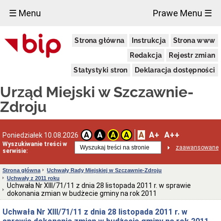
×
☰ Menu
Prawe Menu ☰
Urząd
Strona główna
Instrukcja
Strona www
Miejski
Aktualności
Redakcja
Rejestr zmian
Dane
Statystyki stron
Deklaracja dostępności
adresowe
Dni
Urząd Miejski w Szczawnie-
i
godziny
Zdroju
otwarcia
Urzędu
Wykaz
A
A+
A++
A
A
A
A
Poniedziałek 10.08.2026
telefonów
Wyszukiwanie treści w
zaawansowane
Kierownictwo
serwisie:
Urzędu
Statut
Strona główna
Uchwały Rady Miejskiej w Szczawnie-Zdroju
i
Uchwały z 2011 roku
struktura
Uchwała Nr XIII/71/11 z dnia 28 listopada 2011 r. w sprawie
Urzędu
dokonania zmian w budżecie gminy na rok 2011
Obwieszczenia
Uchwała Nr XIII/71/11 z dnia 28 listopada 2011 r. w
Burmistrza