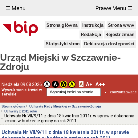
×
☰ Menu
Prawe Menu ☰
Urząd
Strona główna
Instrukcja
Strona www
Miejski
Aktualności
Redakcja
Rejestr zmian
Dane
Statystyki stron
Deklaracja dostępności
adresowe
Dni
Urząd Miejski w Szczawnie-
i
godziny
Zdroju
otwarcia
Urzędu
Wykaz
A
A+
A++
A
A
A
A
Niedziela 09.08.2026
telefonów
Wyszukiwanie treści w
zaawansowane
Kierownictwo
serwisie:
Urzędu
Statut
Strona główna
Uchwały Rady Miejskiej w Szczawnie-Zdroju
i
Uchwały z 2011 roku
struktura
Uchwała Nr VII/9/11 z dnia 18 kwietnia 2011r. w sprawie dokonania
Urzędu
zmian w budżecie gminy na rok 2011
Obwieszczenia
Uchwała Nr VII/9/11 z dnia 18 kwietnia 2011r. w sprawie
Burmistrza