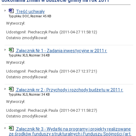
dokonania zmian w budżecie gminy na rok 2011
Interpretacje
Burmistrza
Treść uchwały
Ogłoszenia
Typ pliku: DOC, Rozmiar: 45 KB
o
Wytworzył:
naborze
pracowników
Udostępnił:
Piechaczyk Paula
(2011-04-27 11:58:12)
Ogłoszenia,
Ostatnio zmodyfikował:
obwieszczenia,
informacje
innych
Załącznik Nr 1 - Zadania inwestycyjne w 2011 r.
instytucji
Typ pliku: XLS, Rozmiar: 36 KB
Uchwała
Wytworzył:
antysmogowa
Udostępnił:
Piechaczyk Paula
(2011-04-27 12:37:21)
Uchwała
Ostatnio zmodyfikował:
dla
województwa
dolnośląskiego
Załącznik nr 2 - Przychody i rozchody budżetu w 2011 r.
Typ pliku: XLS, Rozmiar: 34 KB
Fundusz
Szerokopasmowy
Wytworzył:
Konkurs
Udostępnił:
Piechaczyk Paula
(2011-04-27 11:58:27)
na
Ostatnio zmodyfikował:
udzielenie
dotacji
celowej
Załącznik Nr 3 - Wydatki na programy i projekty realizowane
Zamówienia
ze środków funduszy strukturalnych i Funduszu Spójności (art.