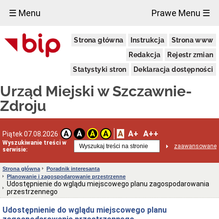
×
☰ Menu
Prawe Menu ☰
Urząd
Strona główna
Instrukcja
Strona www
Miejski
Aktualności
Redakcja
Rejestr zmian
Dane
Statystyki stron
Deklaracja dostępności
adresowe
Dni
Urząd Miejski w Szczawnie-
i
godziny
Zdroju
otwarcia
Urzędu
Wykaz
A
A+
A++
A
A
A
A
Piątek 07.08.2026
telefonów
Wyszukiwanie treści w
zaawansowane
Kierownictwo
serwisie:
Urzędu
Statut
Strona główna
Poradnik interesanta
i
Planowanie i zagospodarowanie przestrzenne
struktura
Udostępnienie do wglądu miejscowego planu zagospodarowania
Urzędu
przestrzennego
Obwieszczenia
Udostępnienie do wglądu miejscowego planu
Burmistrza