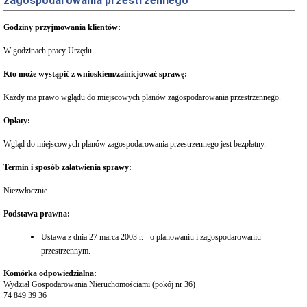
zagospodarowania przestrzennego
Interpretacje
Burmistrza
Godziny przyjmowania klientów:
Ogłoszenia
o
W godzinach pracy Urzędu
naborze
pracowników
Kto może wystąpić z wnioskiem/zainicjować sprawę:
Ogłoszenia,
obwieszczenia,
Każdy ma prawo wglądu do miejscowych planów zagospodarowania przestrzennego.
informacje
innych
Opłaty:
instytucji
Uchwała
Wgląd do miejscowych planów zagospodarowania przestrzennego jest bezpłatny.
antysmogowa
Uchwała
Termin i sposób załatwienia sprawy:
dla
województwa
Niezwłocznie.
dolnośląskiego
Podstawa prawna:
Fundusz
Szerokopasmowy
Ustawa z dnia 27 marca 2003 r. - o planowaniu i zagospodarowaniu
Konkurs
przestrzennym.
na
udzielenie
Komórka odpowiedzialna:
dotacji
Wydział Gospodarowania Nieruchomościami (pokój nr 36)
celowej
74 849 39 36
Zamówienia