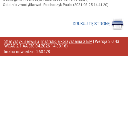
Interpretacje
Ostatnio zmodyfikował:
Piechaczyk Paula
(2021-03-25 14:41:20)
Burmistrza
Ogłoszenia
o
naborze
DRUKUJ TĘ STRONĘ
pracowników
Ogłoszenia,
obwieszczenia,
Statystyki serwisu
|
Instrukcja korzystania z BIP
| Wersja
3.0.43
informacje
WCAG 2.1 AA
(
30.04.2026 14:38:16
)
innych
liczba odwiedzin:
260478
instytucji
Uchwała
antysmogowa
Uchwała
dla
województwa
dolnośląskiego
Fundusz
Szerokopasmowy
Konkurs
na
udzielenie
dotacji
celowej
Zamówienia