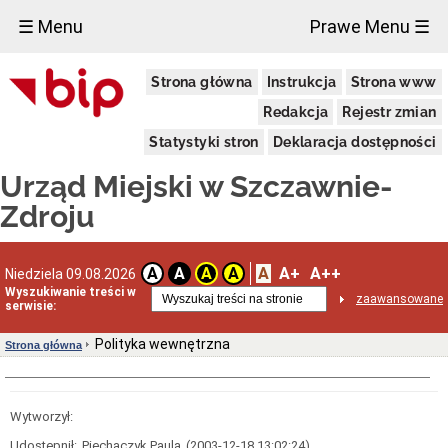
×
☰ Menu
Prawe Menu ☰
Urząd
Strona główna
Instrukcja
Strona www
Miejski
Aktualności
Redakcja
Rejestr zmian
Dane
Statystyki stron
Deklaracja dostępności
adresowe
Dni
Urząd Miejski w Szczawnie-
i
godziny
Zdroju
otwarcia
Urzędu
Wykaz
A
A+
A++
A
A
A
A
Niedziela 09.08.2026
telefonów
Wyszukiwanie treści w
zaawansowane
Kierownictwo
serwisie:
Urzędu
Statut
Polityka wewnętrzna
Strona główna
i
struktura
Urzędu
Obwieszczenia
Wytworzył:
Burmistrza
Udostępnił:
Piechaczyk Paula
(2003-12-18 13:02:24)