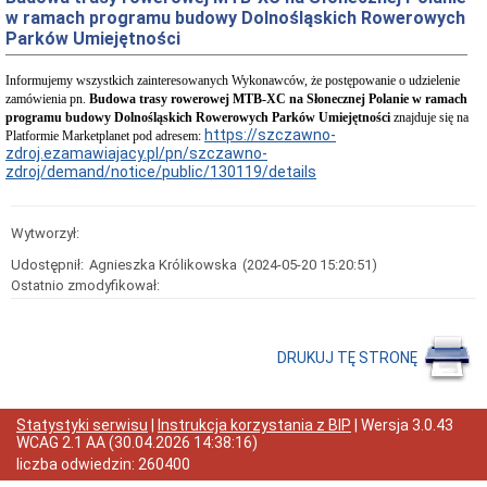
Interpretacje
w ramach programu budowy Dolnośląskich Rowerowych
Burmistrza
Parków Umiejętności
Ogłoszenia
o
Informujemy wszystkich zainteresowanych Wykonawców, że postępowanie o udzielenie
naborze
zamówienia pn.
Budowa trasy rowerowej MTB-XC na Słonecznej Polanie w ramach
pracowników
programu budowy Dolnośląskich Rowerowych Parków Umiejętności
znajduje się na
Ogłoszenia,
https://szczawno-
Platformie Marketplanet pod adresem:
obwieszczenia,
zdroj.ezamawiajacy.pl/pn/szczawno-
informacje
zdroj/demand/notice/public/130119/details
innych
instytucji
Uchwała
Wytworzył:
antysmogowa
Udostępnił:
Uchwała
Agnieszka Królikowska
(2024-05-20 15:20:51)
dla
Ostatnio zmodyfikował:
województwa
dolnośląskiego
Fundusz
DRUKUJ TĘ STRONĘ
Szerokopasmowy
Konkurs
na
udzielenie
Statystyki serwisu
|
Instrukcja korzystania z BIP
| Wersja
3.0.43
dotacji
WCAG 2.1 AA
(
30.04.2026 14:38:16
)
celowej
liczba odwiedzin:
260400
Zamówienia