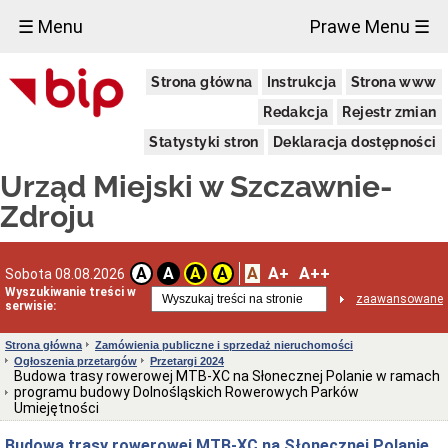
×
☰ Menu
Prawe Menu ☰
Urząd
Strona główna
Instrukcja
Strona www
Miejski
Aktualności
Redakcja
Rejestr zmian
Dane
Statystyki stron
Deklaracja dostępności
adresowe
Dni
Urząd Miejski w Szczawnie-
i
godziny
Zdroju
otwarcia
Urzędu
Wykaz
A
A+
A++
A
A
A
A
Sobota 08.08.2026
telefonów
Wyszukiwanie treści w
zaawansowane
Kierownictwo
serwisie:
Urzędu
Statut
Strona główna
Zamówienia publiczne i sprzedaż nieruchomości
i
Ogłoszenia przetargów
Przetargi 2024
struktura
Budowa trasy rowerowej MTB-XC na Słonecznej Polanie w ramach
Urzędu
programu budowy Dolnośląskich Rowerowych Parków
Umiejętności
Obwieszczenia
Burmistrza
Budowa trasy rowerowej MTB-XC na Słonecznej Polanie