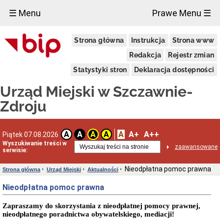
×
☰ Menu
Prawe Menu ☰
Urząd
Strona główna
Instrukcja
Strona www
Miejski
Aktualności
Redakcja
Rejestr zmian
Dane
Statystyki stron
Deklaracja dostępności
adresowe
Dni
Urząd Miejski w Szczawnie-
i
godziny
Zdroju
otwarcia
Urzędu
Wykaz
A
A+
A++
A
A
A
A
Piątek 07.08.2026
telefonów
Wyszukiwanie treści w
zaawansowane
Kierownictwo
serwisie:
Urzędu
Statut
Nieodpłatna pomoc prawna
Strona główna
Urząd Miejski
Aktualności
i
struktura
Nieodpłatna pomoc prawna
Urzędu
Obwieszczenia
Zapraszamy do skorzystania z nieodpłatnej pomocy prawnej,
Burmistrza
nieodpłatnego poradnictwa obywatelskiego, mediacji!