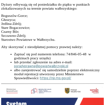
Interpretacje
Dyżury odbywają się od poniedziałku do piątku w punktach
Burmistrza
zlokalizowanych na terenie powiatu wałbrzyskiego:
Ogłoszenia
o
Boguszów-Gorce;
naborze
Głuszyca;
pracowników
Jedlina-Zdrój;
Stare Bogaczowice;
Ogłoszenia,
obwieszczenia,
Czarny Bór;
informacje
Szczawno-Zdrój;
innych
Starostwo Powiatowe w Wałbrzychu.
instytucji
Aby skorzystać z nieodpłatnej pomocy prawnej należy:
Uchwała
antysmogowa
Zapisać się pod numerem telefonu: 74/846-05-48 w
Uchwała
godzinach pracy urzędu)
dla
lub przesłać zgłoszenie na adres e-mail:
województwa
poradyprawne@powiatwalbrzyski.pl
dolnośląskiego
albo zarejestrować się samodzielnie poprzez elektroniczny
Fundusz
moduł rejestracji utworzony przez Ministerstwo
Szerokopasmowy
Sprawiedliwości:
https://np.ms.gov.pl/
Konkurs
na
udzielenie
dotacji
celowej
Zamówienia