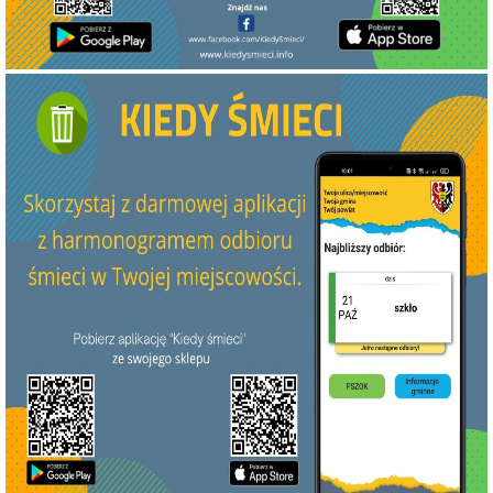
Czyste
Powietrze
-
Punkt
konsultacyjny
dla
Mieszkańców
Szczawna-
Zdroju
Decyzje
środowiskowe
Dowody
osobiste
Dotacje
Działalność
gospodarcza
Gospodarka
komunalna
Gospodarka
mieszkaniowa
Klauzule
Informacyjne
(RODO)