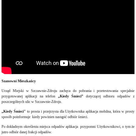
Interpretacje
Burmistrza
Ogłoszenia
o
naborze
pracowników
Ogłoszenia,
obwieszczenia,
informacje
innych
instytucji
Uchwała
antysmogowa
Uchwała
dla
Szanowni Mieszkańcy
województwa
dolnośląskiego
Urząd Miejski w Szczawnie-Zdroju zachęca do pobrania i przetestowania specjalnie
Fundusz
przygotowanej aplikacji na telefon
„Kiedy Śmieci”
dotyczącej odbioru odpadów z
Szerokopasmowy
poszczególnych ulic w Szczawnie-Zdroju.
Konkurs
„Kiedy Śmieci"
to prosta i przejrzysta dla Użytkownika aplikacja mobilna, która w prosty
na
udzielenie
sposób poinformuje kiedy powinien nastąpić odbiór śmieci.
dotacji
celowej
Po dokładnym określeniu miejsca odpadów aplikacja przypomni Użytkownikowi, o tym że
jutro odbiór danej frakcji odpadów.
Zamówienia