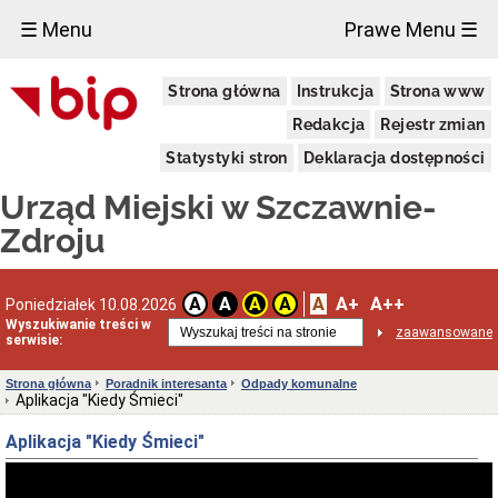
×
☰ Menu
Prawe Menu ☰
Urząd
Strona główna
Instrukcja
Strona www
Miejski
Aktualności
Redakcja
Rejestr zmian
Dane
Statystyki stron
Deklaracja dostępności
adresowe
Dni
Urząd Miejski w Szczawnie-
i
godziny
Zdroju
otwarcia
Urzędu
Wykaz
A
A+
A++
A
A
A
A
Poniedziałek 10.08.2026
telefonów
Wyszukiwanie treści w
zaawansowane
Kierownictwo
serwisie:
Urzędu
Statut
Strona główna
Poradnik interesanta
Odpady komunalne
i
Aplikacja "Kiedy Śmieci"
struktura
Urzędu
Aplikacja "Kiedy Śmieci"
Obwieszczenia
Burmistrza