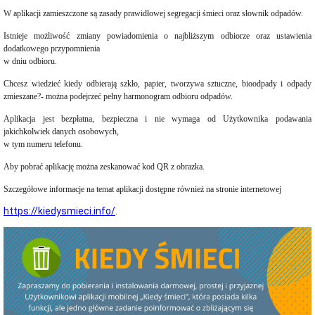
publiczne
W aplikacji zamieszczone są zasady prawidłowej segregacji śmieci oraz słownik odpadów.
i
sprzedaż
Istnieje możliwość zmiany powiadomienia o najbliższym odbiorze oraz ustawienia
nieruchomości
dodatkowego przypomnienia
Ogłoszenia
w dniu odbioru.
przetargów
Informacje
Chcesz wiedzieć kiedy odbierają szkło, papier, tworzywa sztuczne, bioodpady i odpady
z
zmieszane?- można podejrzeć pełny harmonogram odbioru odpadów.
otwarcia
ofert
Aplikacja jest bezpłatna, bezpieczna i nie wymaga od Użytkownika podawania
jakichkolwiek danych osobowych,
Rozstrzygnięcia
w tym numeru telefonu.
przetargów
Zamówienia
Aby pobrać aplikację można zeskanować kod QR z obrazka.
publiczne
wyłączone
Szczegółowe informacje na temat aplikacji dostępne również na stronie internetowej
ze
stosowania
https://kiedysmieci.info/
.
ustawy
pzp
Sprzedaż
nieruchomości
Wykazy
nieruchomości
przeznaczonych
do