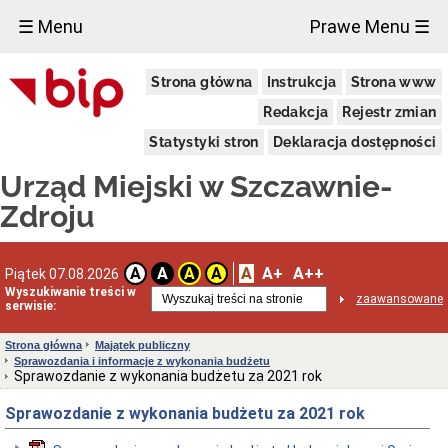
×
☰ Menu
Prawe Menu ☰
Urząd
Strona główna
Instrukcja
Strona www
Miejski
Aktualności
Redakcja
Rejestr zmian
Dane
Statystyki stron
Deklaracja dostępności
adresowe
Dni
Urząd Miejski w Szczawnie-
i
godziny
Zdroju
otwarcia
Urzędu
Wykaz
A
A+
A++
A
A
A
A
Piątek 07.08.2026
telefonów
Wyszukiwanie treści w
zaawansowane
Kierownictwo
serwisie:
Urzędu
Statut
Strona główna
Majątek publiczny
i
Sprawozdania i informacje z wykonania budżetu
struktura
Sprawozdanie z wykonania budżetu za 2021 rok
Urzędu
Sprawozdanie z wykonania budżetu za 2021 rok
Obwieszczenia
Burmistrza