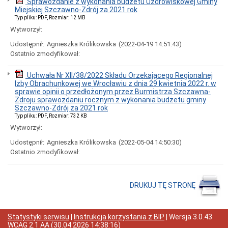
Sprawozdanie z wykonania budżetu Uzdrowiskowej Gminy
Interpretacje
Miejskiej Szczawno-Zdrój za 2021 rok
Burmistrza
Typ pliku: PDF, Rozmiar: 12 MB
Ogłoszenia
Wytworzył:
o
naborze
Udostępnił:
Agnieszka Królikowska
(2022-04-19 14:51:43)
pracowników
Ostatnio zmodyfikował:
Ogłoszenia,
obwieszczenia,
Uchwała Nr XII/38/2022 Składu Orzekającego Regionalnej
informacje
Izby Obrachunkowej we Wrocławiu z dnia 29 kwietnia 2022 r. w
innych
sprawie opinii o przedłożonym przez Burmistrza Szczawna-
instytucji
Zdroju sprawozdaniu rocznym z wykonania budżetu gminy
Uchwała
Szczawno-Zdrój za 2021 rok
antysmogowa
Typ pliku: PDF, Rozmiar: 732 KB
Uchwała
Wytworzył:
dla
województwa
Udostępnił:
Agnieszka Królikowska
(2022-05-04 14:50:30)
dolnośląskiego
Ostatnio zmodyfikował:
Fundusz
Szerokopasmowy
Konkurs
DRUKUJ TĘ STRONĘ
na
udzielenie
dotacji
celowej
Statystyki serwisu
|
Instrukcja korzystania z BIP
| Wersja
3.0.43
Zamówienia
WCAG 2.1 AA
(
30.04.2026 14:38:16
)