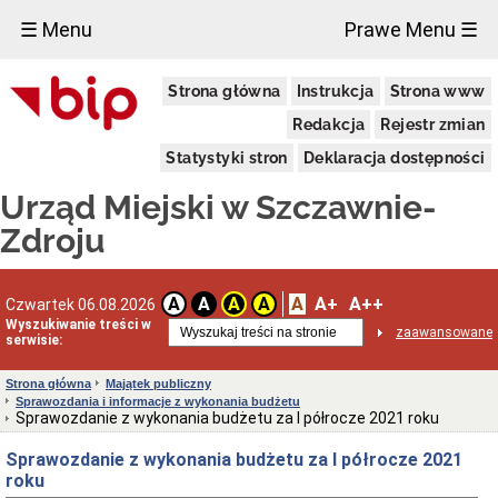
×
☰ Menu
Prawe Menu ☰
Urząd
Strona główna
Instrukcja
Strona www
Miejski
Aktualności
Redakcja
Rejestr zmian
Dane
Statystyki stron
Deklaracja dostępności
adresowe
Dni
Urząd Miejski w Szczawnie-
i
godziny
Zdroju
otwarcia
Urzędu
Wykaz
A
A+
A++
A
A
A
A
Czwartek 06.08.2026
telefonów
Wyszukiwanie treści w
zaawansowane
Kierownictwo
serwisie:
Urzędu
Statut
Strona główna
Majątek publiczny
i
Sprawozdania i informacje z wykonania budżetu
struktura
Sprawozdanie z wykonania budżetu za I półrocze 2021 roku
Urzędu
Sprawozdanie z wykonania budżetu za I półrocze 2021
Obwieszczenia
Burmistrza
roku