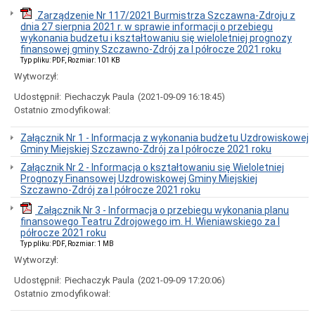
Interpretacje
Burmistrza
Zarządzenie Nr 117/2021 Burmistrza Szczawna-Zdroju z
dnia 27 sierpnia 2021 r. w sprawie informacji o przebiegu
Ogłoszenia
wykonania budzetu i kształtowaniu się wieloletniej prognozy
o
finansowej gminy Szczawno-Zdrój za I półrocze 2021 roku
naborze
Typ pliku: PDF, Rozmiar: 101 KB
pracowników
Wytworzył:
Ogłoszenia,
obwieszczenia,
Udostępnił:
Piechaczyk Paula
(2021-09-09 16:18:45)
informacje
Ostatnio zmodyfikował:
innych
instytucji
Załącznik Nr 1 - Informacja z wykonania budżetu Uzdrowiskowej
Uchwała
Gminy Miejskiej Szczawno-Zdrój za I półrocze 2021 roku
antysmogowa
Załącznik Nr 2 - Informacja o kształtowaniu się Wieloletniej
Uchwała
Prognozy Finansowej Uzdrowiskowej Gminy Miejskiej
dla
Szczawno-Zdrój za I półrocze 2021 roku
województwa
dolnośląskiego
Załącznik Nr 3 - Informacja o przebiegu wykonania planu
Fundusz
finansowego Teatru Zdrojowego im. H. Wieniawskiego za I
Szerokopasmowy
półrocze 2021 roku
Typ pliku: PDF, Rozmiar: 1 MB
Konkurs
na
Wytworzył:
udzielenie
Udostępnił:
Piechaczyk Paula
(2021-09-09 17:20:06)
dotacji
celowej
Ostatnio zmodyfikował:
Zamówienia