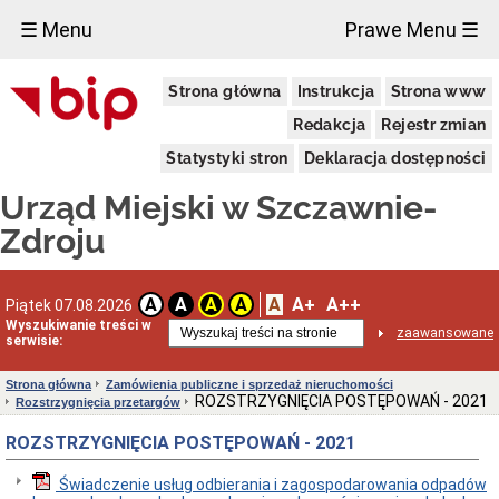
×
☰ Menu
Prawe Menu ☰
Urząd
Strona główna
Instrukcja
Strona www
Miejski
Aktualności
Redakcja
Rejestr zmian
Dane
Statystyki stron
Deklaracja dostępności
adresowe
Dni
Urząd Miejski w Szczawnie-
i
godziny
Zdroju
otwarcia
Urzędu
Wykaz
A
A+
A++
A
A
A
A
Piątek 07.08.2026
telefonów
Wyszukiwanie treści w
zaawansowane
Kierownictwo
serwisie:
Urzędu
Statut
Strona główna
Zamówienia publiczne i sprzedaż nieruchomości
i
ROZSTRZYGNIĘCIA POSTĘPOWAŃ - 2021
Rozstrzygnięcia przetargów
struktura
Urzędu
ROZSTRZYGNIĘCIA POSTĘPOWAŃ - 2021
Obwieszczenia
Burmistrza
Świadczenie usług odbierania i zagospodarowania odpadów