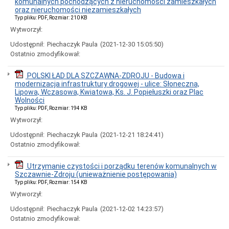
komunalnych pochodzących z nieruchomości zamieszkałych
Interpretacje
oraz nieruchomości niezamieszkałych
Burmistrza
Typ pliku: PDF, Rozmiar: 210 KB
Ogłoszenia
Wytworzył:
o
naborze
Udostępnił:
Piechaczyk Paula
(2021-12-30 15:05:50)
pracowników
Ostatnio zmodyfikował:
Ogłoszenia,
obwieszczenia,
POLSKI ŁAD DLA SZCZAWNA-ZDROJU - Budowa i
informacje
modernizacja infrastruktury drogowej - ulice: Słoneczna,
innych
Lipowa, Wczasowa, Kwiatowa, Ks. J. Popiełuszki oraz Plac
instytucji
Wolności
Uchwała
Typ pliku: PDF, Rozmiar: 194 KB
antysmogowa
Wytworzył:
Uchwała
dla
Udostępnił:
Piechaczyk Paula
(2021-12-21 18:24:41)
województwa
Ostatnio zmodyfikował:
dolnośląskiego
Fundusz
Utrzymanie czystości i porządku terenów komunalnych w
Szerokopasmowy
Szczawnie-Zdroju (unieważnienie postępowania)
Konkurs
Typ pliku: PDF, Rozmiar: 154 KB
na
Wytworzył:
udzielenie
dotacji
Udostępnił:
Piechaczyk Paula
(2021-12-02 14:23:57)
celowej
Ostatnio zmodyfikował:
Zamówienia