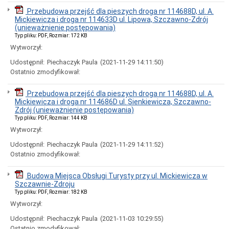
publiczne
Przebudowa przejść dla pieszych droga nr 114688D, ul. A.
i
Mickiewicza i droga nr 114633D ul. Lipowa, Szczawno-Zdrój
sprzedaż
(unieważnienie postępowania)
nieruchomości
Typ pliku: PDF, Rozmiar: 172 KB
Ogłoszenia
Wytworzył:
przetargów
Informacje
Udostępnił:
Piechaczyk Paula
(2021-11-29 14:11:50)
z
Ostatnio zmodyfikował:
otwarcia
ofert
Przebudowa przejść dla pieszych droga nr 114688D, ul. A.
Rozstrzygnięcia
Mickiewicza i droga nr 114686D ul. Sienkiewicza, Szczawno-
przetargów
Zdrój (unieważnienie postępowania)
Zamówienia
Typ pliku: PDF, Rozmiar: 144 KB
publiczne
Wytworzył:
wyłączone
ze
Udostępnił:
Piechaczyk Paula
(2021-11-29 14:11:52)
stosowania
Ostatnio zmodyfikował:
ustawy
pzp
Budowa Miejsca Obsługi Turysty przy ul. Mickiewicza w
Sprzedaż
Szczawnie-Zdroju
nieruchomości
Typ pliku: PDF, Rozmiar: 182 KB
Wykazy
Wytworzył:
nieruchomości
przeznaczonych
Udostępnił:
Piechaczyk Paula
(2021-11-03 10:29:55)
do
Ostatnio zmodyfikował: