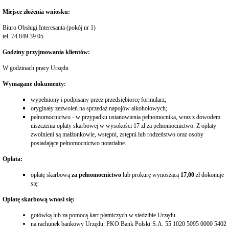
Interpretacje
Burmistrza
Miejsce złożenia wniosku:
Ogłoszenia
Biuro Obsługi Interesanta (pokój nr 1)
o
tel. 74 849 39 05
naborze
pracowników
Godziny przyjmowania klientów:
Ogłoszenia,
W godzinach pracy Urzędu
obwieszczenia,
informacje
Wymagane dokumenty:
innych
instytucji
wypełniony i podpisany przez przedsiębiorcę formularz;
Uchwała
oryginały zezwoleń na sprzedaż napojów alkoholowych;
antysmogowa
pełnomocnictwo - w przypadku ustanowienia pełnomocnika, wraz z dowodem
Uchwała
uiszczenia opłaty skarbowej w wysokości 17 zł za pełnomocnictwo. Z opłaty
dla
zwolnieni są małżonkowie, wstępni, zstępni lub rodzeństwo oraz osoby
województwa
posiadające pełnomocnictwo notarialne.
dolnośląskiego
Opłata:
Fundusz
Szerokopasmowy
opłatę skarbową
za pełnomocnictwo
lub prokurę wynoszącą
17,00
zł dokonuje
Konkurs
się:
na
udzielenie
Opłatę skarbową wnosi się:
dotacji
celowej
gotówką lub za pomocą kart płatniczych w siedzibie Urzędu
na rachunek bankowy Urzędu: PKO Bank Polski S.A. 55 1020 5095 0000 5402
Zamówienia