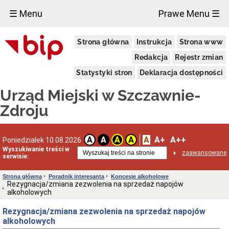
×
☰ Menu
Prawe Menu ☰
Urząd
Strona główna
Instrukcja
Strona www
Miejski
Aktualności
Redakcja
Rejestr zmian
Dane
Statystyki stron
Deklaracja dostępności
adresowe
Dni
Urząd Miejski w Szczawnie-
i
godziny
Zdroju
otwarcia
Urzędu
Wykaz
A
A+
A++
A
A
A
A
Poniedziałek 10.08.2026
telefonów
Wyszukiwanie treści w
zaawansowane
Kierownictwo
serwisie:
Urzędu
Statut
Strona główna
Poradnik interesanta
Koncesje alkoholowe
i
Rezygnacja/zmiana zezwolenia na sprzedaż napojów
struktura
alkoholowych
Urzędu
Rezygnacja/zmiana zezwolenia na sprzedaż napojów
Obwieszczenia
Burmistrza
alkoholowych