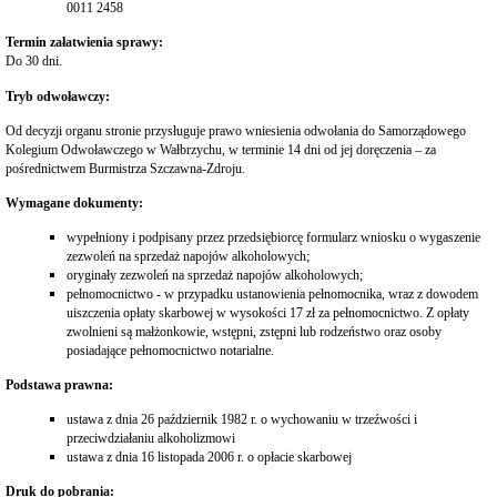
0011 2458
publiczne
i
Termin załatwienia sprawy:
sprzedaż
Do 30 dni.
nieruchomości
Ogłoszenia
Tryb odwoławczy:
przetargów
Od decyzji organu stronie przysługuje prawo wniesienia odwołania do Samorządowego
Informacje
Kolegium Odwoławczego w Wałbrzychu, w terminie 14 dni od jej doręczenia – za
z
otwarcia
pośrednictwem Burmistrza Szczawna-Zdroju.
ofert
Wymagane dokumenty:
Rozstrzygnięcia
przetargów
wypełniony i podpisany przez przedsiębiorcę formularz wniosku o wygaszenie
Zamówienia
zezwoleń na sprzedaż napojów alkoholowych;
publiczne
oryginały zezwoleń na sprzedaż napojów alkoholowych;
wyłączone
pełnomocnictwo - w przypadku ustanowienia pełnomocnika, wraz z dowodem
ze
uiszczenia opłaty skarbowej w wysokości 17 zł za pełnomocnictwo. Z opłaty
stosowania
zwolnieni są małżonkowie, wstępni, zstępni lub rodzeństwo oraz osoby
ustawy
posiadające pełnomocnictwo notarialne.
pzp
Podstawa prawna:
Sprzedaż
nieruchomości
ustawa z dnia 26 październik 1982 r. o wychowaniu w trzeźwości i
Wykazy
przeciwdziałaniu alkoholizmowi
nieruchomości
ustawa z dnia 16 listopada 2006 r. o opłacie skarbowej
przeznaczonych
do
Druk do pobrania: