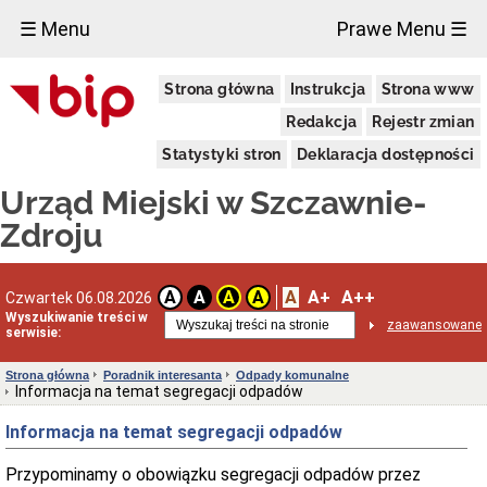
×
☰ Menu
Prawe Menu ☰
Urząd
Strona główna
Instrukcja
Strona www
Miejski
Aktualności
Redakcja
Rejestr zmian
Dane
Statystyki stron
Deklaracja dostępności
adresowe
Dni
Urząd Miejski w Szczawnie-
i
godziny
Zdroju
otwarcia
Urzędu
Wykaz
A
A+
A++
A
A
A
A
Czwartek 06.08.2026
telefonów
Wyszukiwanie treści w
zaawansowane
Kierownictwo
serwisie:
Urzędu
Statut
Strona główna
Poradnik interesanta
Odpady komunalne
i
Informacja na temat segregacji odpadów
struktura
Urzędu
Informacja na temat segregacji odpadów
Obwieszczenia
Burmistrza
Przypominamy o obowiązku segregacji odpadów przez