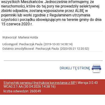
wszystkich Mieszkańców. Jednocześnie informujemy, że
Interpretacje
Burmistrza
nieruchomości, które do tej pory nie prowadziły selektywnej
zbiórki odpadów, zostaną wyposażone przez ALBĘ w
Ogłoszenia
o
pojemniki lub worki zgodnie z Regulaminem utrzymania
naborze
czystości i porządku obowiązującym na terenie gminy do dnia
pracowników
15 czerwca 2020 r.
Ogłoszenia,
obwieszczenia,
informacje
Wytworzył:
Marlena Hołda
innych
instytucji
Udostępnił:
Piechaczyk Paula
(2019-10-30 14:38:14)
Uchwała
Ostatnio zmodyfikował:
Piechaczyk Paula
(2020-05-21 12:20:52)
antysmogowa
Uchwała
dla
województwa
DRUKUJ TĘ STRONĘ
dolnośląskiego
Fundusz
Szerokopasmowy
Statystyki serwisu
|
Instrukcja korzystania z BIP
| Wersja
3.0.43
Konkurs
WCAG 2.1 AA
(
30.04.2026 14:38:16
)
na
udzielenie
liczba odwiedzin:
260049
dotacji
celowej
Zamówienia