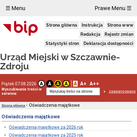
×
☰ Menu
Prawe Menu ☰
Urząd
Strona główna
Instrukcja
Strona www
Miejski
Aktualności
Redakcja
Rejestr zmian
Dane
Statystyki stron
Deklaracja dostępności
adresowe
Dni
Urząd Miejski w Szczawnie-
i
godziny
Zdroju
otwarcia
Urzędu
Wykaz
A
A+
A++
A
A
A
A
Piątek 07.08.2026
telefonów
Wyszukiwanie treści w
zaawansowane
Kierownictwo
serwisie:
Urzędu
Statut
Oświadczenia majątkowe
Strona główna
i
struktura
Oświadczenia majątkowe
Urzędu
Obwieszczenia
Oświadczenia majątkowe za 2026 rok
Burmistrza
Oświadczenia majątkowe za 2025 rok