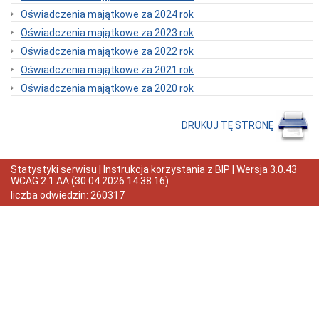
Interpretacje
Oświadczenia majątkowe za 2024 rok
Burmistrza
Ogłoszenia
Oświadczenia majątkowe za 2023 rok
o
Oświadczenia majątkowe za 2022 rok
naborze
pracowników
Oświadczenia majątkowe za 2021 rok
Ogłoszenia,
Oświadczenia majątkowe za 2020 rok
obwieszczenia,
informacje
innych
DRUKUJ TĘ STRONĘ
instytucji
Uchwała
antysmogowa
Statystyki serwisu
|
Instrukcja korzystania z BIP
| Wersja
3.0.43
Uchwała
WCAG 2.1 AA
(
30.04.2026 14:38:16
)
dla
liczba odwiedzin:
260317
województwa
dolnośląskiego
Fundusz
Szerokopasmowy
Konkurs
na
udzielenie
dotacji
celowej
Zamówienia