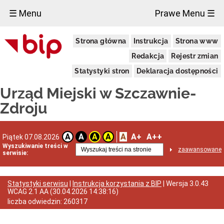
×
☰ Menu
Prawe Menu ☰
Urząd
Strona główna
Instrukcja
Strona www
Miejski
Aktualności
Redakcja
Rejestr zmian
Dane
Statystyki stron
Deklaracja dostępności
adresowe
Dni
Urząd Miejski w Szczawnie-
i
godziny
Zdroju
otwarcia
Urzędu
Wykaz
A
A+
A++
A
A
A
A
Piątek 07.08.2026
telefonów
Wyszukiwanie treści w
zaawansowane
Kierownictwo
serwisie:
Urzędu
Statut
i
Statystyki serwisu
|
Instrukcja korzystania z BIP
| Wersja
3.0.43
struktura
WCAG 2.1 AA
(
30.04.2026 14:38:16
)
Urzędu
liczba odwiedzin:
260317
Obwieszczenia
Burmistrza