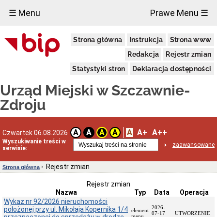
×
☰ Menu
Prawe Menu ☰
Urząd
Strona główna
Instrukcja
Strona www
Miejski
Aktualności
Redakcja
Rejestr zmian
Dane
Statystyki stron
Deklaracja dostępności
adresowe
Dni
Urząd Miejski w Szczawnie-
i
godziny
Zdroju
otwarcia
Urzędu
Wykaz
A
A+
A++
A
A
A
A
Czwartek 06.08.2026
telefonów
Wyszukiwanie treści w
zaawansowane
Kierownictwo
serwisie:
Urzędu
Statut
Rejestr zmian
Strona główna
i
struktura
Rejestr zmian
Urzędu
Nazwa
Typ
Data
Operacja
Obwieszczenia
Wykaz nr 92/2026 nieruchomości
Burmistrza
2026-
położonej przy ul. Mikołaja Kopernika 1/4
element
07-17
UTWORZENIE
menu