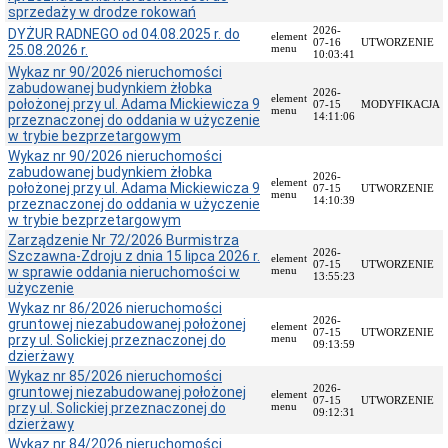
publiczne
sprzedaży w drodze rokowań
i
2026-
DYŻUR RADNEGO od 04.08.2025 r. do
element
sprzedaż
07-16
UTWORZENIE
25.08.2026 r.
menu
10:03:41
nieruchomości
Wykaz nr 90/2026 nieruchomości
Ogłoszenia
zabudowanej budynkiem żłobka
2026-
przetargów
element
położonej przy ul. Adama Mickiewicza 9
07-15
MODYFIKACJA
menu
14:11:06
przeznaczonej do oddania w użyczenie
Informacje
w trybie bezprzetargowym
z
otwarcia
Wykaz nr 90/2026 nieruchomości
ofert
zabudowanej budynkiem żłobka
2026-
element
położonej przy ul. Adama Mickiewicza 9
07-15
UTWORZENIE
Rozstrzygnięcia
menu
14:10:39
przeznaczonej do oddania w użyczenie
przetargów
w trybie bezprzetargowym
Zamówienia
Zarządzenie Nr 72/2026 Burmistrza
publiczne
2026-
Szczawna-Zdroju z dnia 15 lipca 2026 r.
element
wyłączone
07-15
UTWORZENIE
w sprawie oddania nieruchomości w
menu
13:55:23
ze
użyczenie
stosowania
Wykaz nr 86/2026 nieruchomości
ustawy
2026-
gruntowej niezabudowanej położonej
pzp
element
07-15
UTWORZENIE
przy ul. Solickiej przeznaczonej do
menu
09:13:59
Sprzedaż
dzierżawy
nieruchomości
Wykaz nr 85/2026 nieruchomości
2026-
gruntowej niezabudowanej położonej
Wykazy
element
07-15
UTWORZENIE
przy ul. Solickiej przeznaczonej do
nieruchomości
menu
09:12:31
dzierżawy
przeznaczonych
do
Wykaz nr 84/2026 nieruchomości