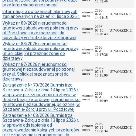
przeznaczonej do sprzedaży w drodze
Interpretacje
10:32:46
przetargu nieograniczonego
Burmistrza
2026-
Informacja o ćwiczeniach alarmowych
element
Ogłoszenia
07-16
UTWORZENIE
zaplanowanych na dzień 21 lipca 2026 r.
menu
14:44:15
o
Wykaz nr 89/2026 nieruchomości
naborze
2026-
gruntowej zabudowanej położonej przy
pracowników
element
07-16
UTWORZENIE
ul. Pocztowej przeznaczonej do
menu
10:20:43
Ogłoszenia,
sprzedaży w drodze bezprzetargowej
obwieszczenia,
Wykaz nr 88/2026 nieruchomości
informacje
2026-
gruntowej zabudowanej położonej przy
element
innych
07-16
UTWORZENIE
ul. Solickiej 28 przeznaczonej do
menu
instytucji
10:17:36
dzierżawy
Uchwała
Wykaz nr 87/2026 nieruchomości
antysmogowa
2026-
gruntowej niezabudowanej położonej
element
07-16
UTWORZENIE
przy ul. Solickiej przeznaczonej do
Uchwała
menu
10:15:08
dzierżawy
dla
województwa
Zarządzenie Nr 70/2026 Burmistrza
dolnośląskiego
Szczawna-Zdroju z dnia 14 lipca 2026 r.
2026-
w sprawie przeznaczenia do zbycia w
Fundusz
element
07-16
UTWORZENIE
drodze bezprzetargowej nieruchomości
menu
Szerokopasmowy
10:10:09
gruntowej niezabudowanej, położonej w
Konkurs
Szczawnie-Zdroju przy ul. Pocztowej
na
Zarządzenie Nr 68/2026 Burmistrza
udzielenie
Szczawna-Zdroju z dnia 13 lipca 2026 r.
dotacji
2026-
w sprawie odstąpienia od
element
celowej
07-16
UTWORZENIE
przeprowadzenia kolejnych przetargów
menu
10:08:34
Zamówienia
i przeznaczenia nieruchomości do